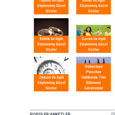
Yaşlılık ile ilgili
Sanat ile ilgili
Söylenmiş Güzel
Söylenmiş Güzel
Sözler
Sözler
Evlilik ile ilgili
Çocuk ile ilgili
Söylenmiş Güzel
Söylenmiş Güzel
Sözler
Sözler
Doberman
Pinscher
Zaman ile ilgili
Hakkında Tüm
Söylenmiş Güzel
Bilmeniz
Sözler
Gerekenler
POPÜLER ANKETLER