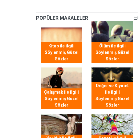
POPÜLER MAKALELER
Kitap ile ilgili
Ölüm ile ilgili
Söylenmiş Güzel
Söylenmiş Güzel
Sözler
Sözler
Değer ve Kıymet
Çalışmak ile ilgili
ile ilgili
Söylenmiş Güzel
Söylenmiş Güzel
Sözler
Sözler