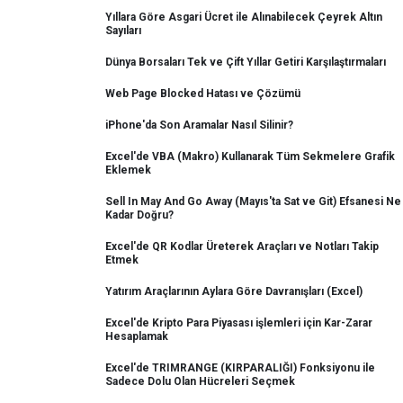
Yıllara Göre Asgari Ücret ile Alınabilecek Çeyrek Altın
Sayıları
Dünya Borsaları Tek ve Çift Yıllar Getiri Karşılaştırmaları
Web Page Blocked Hatası ve Çözümü
iPhone'da Son Aramalar Nasıl Silinir?
Excel'de VBA (Makro) Kullanarak Tüm Sekmelere Grafik
Eklemek
Sell In May And Go Away (Mayıs'ta Sat ve Git) Efsanesi Ne
Kadar Doğru?
Excel'de QR Kodlar Üreterek Araçları ve Notları Takip
Etmek
Yatırım Araçlarının Aylara Göre Davranışları (Excel)
Excel'de Kripto Para Piyasası işlemleri için Kar-Zarar
Hesaplamak
Excel'de TRIMRANGE (KIRPARALIĞI) Fonksiyonu ile
Sadece Dolu Olan Hücreleri Seçmek