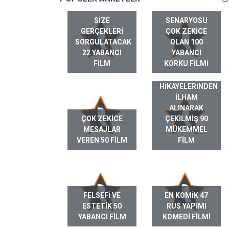
SIZE
SENARYOSU
GERÇEKLERI
ÇOK ZEKICE
SORGULATACAK
OLAN 100
22 YABANCI
YABANCI
FILM
KORKU FILMI
GERÇEK HAYAT
HIKAYELERINDEN
ILHAM
ALINARAK
ÇOK ZEKICE
ÇEKILMIŞ 90
MESAJLAR
MÜKEMMEL
VEREN 50 FILM
FILM
FELSEFI VE
EN KOMIK 47
ESTETIK 50
RUS YAPIMI
YABANCI FILM
KOMEDI FILMI