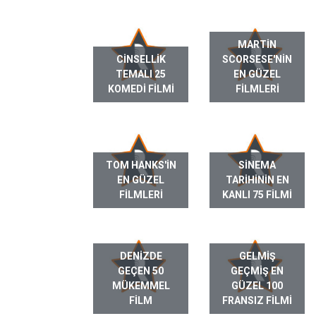
MARTIN
CINSELLIK
SCORSESE'NIN
TEMALI 25
EN GÜZEL
KOMEDI FILMI
FILMLERI
TOM HANKS'IN
SINEMA
EN GÜZEL
TARIHININ EN
FILMLERI
KANLI 75 FILMI
DENIZDE
GELMIŞ
GEÇEN 50
GEÇMIŞ EN
MÜKEMMEL
GÜZEL 100
FILM
FRANSIZ FILMI