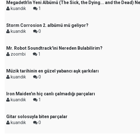
Megadeth'in Yeni Albümü (The Sick, the Dying... and the Dead) 
kuandık
1
Storm Corrosion 2. albümü mü geliyor?
kuandık
0
Mr. Robot Soundtrack'ini Nereden Bulabilirim?
zoombi
1
Müzik tarihinin en güzel yabancı aşk şarkıları
kuandık
0
Iron Maiden'ın hiç canlı çalmadığı parçaları
kuandık
1
Gitar solosuyla biten parçalar
kuandık
0