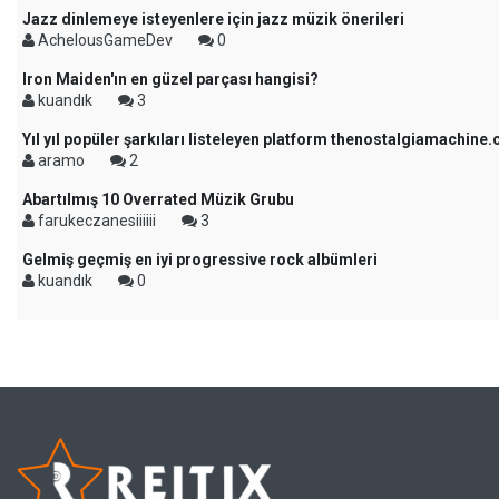
Jazz dinlemeye isteyenlere için jazz müzik önerileri
AchelousGameDev
0
Iron Maiden'ın en güzel parçası hangisi?
kuandık
3
Yıl yıl popüler şarkıları listeleyen platform thenostalgiamachine
aramo
2
Abartılmış 10 Overrated Müzik Grubu
farukeczanesiiiiii
3
Gelmiş geçmiş en iyi progressive rock albümleri
kuandık
0