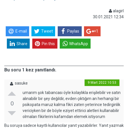
alagirl
30.01.2021 12:34
E-mail
Tweet
Paylas
+1
Share
Pin this
WhatsApp
Bu soru 1 kez yanıtlandı.
9 Mart 2022 10:53
sasuke
umarım şok tabancası öyle kolaylıkla erişilebilir ve satın
alınabilir bir şey değildir, evden çıktığım an herhangi bir
0
psikopata maruz kalma fikri zaten yeterince tedirginlik
vericiyken bir de böyle eziyet ettirici aletleri kullanabilir
olmaları fikirlerini kafamdan elemek istiyorum
Bu soruya sadece kayıtlı kullanıcılar yanıt yazabilirler. Yanıt yazmak