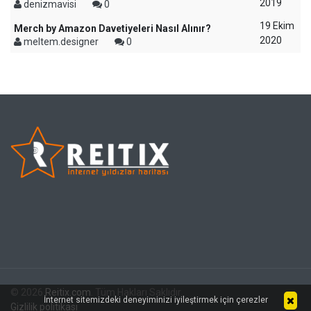
2019
denizmavisi
0
19 Ekim
Merch by Amazon Davetiyeleri Nasıl Alınır?
2020
meltem.designer
0
© 2026
Reitix.com
. Tüm Hakları Saklıdır.
İnternet sitemizdeki deneyiminizi iyileştirmek için çerezler
Gizlilik politikası