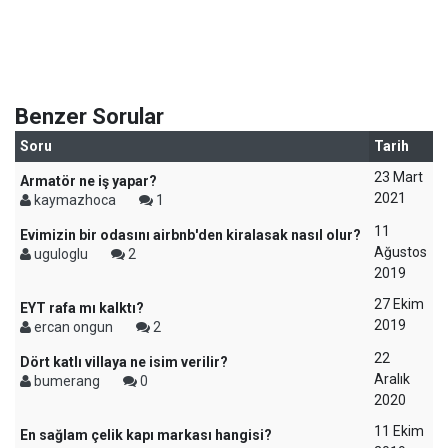
Benzer Sorular
Soru
Tarih
23 Mart
Armatör ne iş yapar?
2021
kaymazhoca
1
11
Evimizin bir odasını airbnb'den kiralasak nasıl olur?
Ağustos
uguloglu
2
2019
27 Ekim
EYT rafa mı kalktı?
2019
ercan ongun
2
22
Dört katlı villaya ne isim verilir?
Aralık
bumerang
0
2020
11 Ekim
En sağlam çelik kapı markası hangisi?