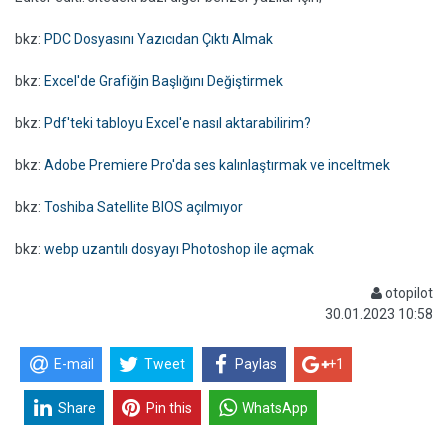
bkz:
PDC Dosyasını Yazıcıdan Çıktı Almak
bkz:
Excel'de Grafiğin Başlığını Değiştirmek
bkz:
Pdf'teki tabloyu Excel'e nasıl aktarabilirim?
bkz:
Adobe Premiere Pro'da ses kalınlaştırmak ve inceltmek
bkz:
Toshiba Satellite BIOS açılmıyor
bkz:
webp uzantılı dosyayı Photoshop ile açmak
otopilot
30.01.2023 10:58
E-mail
Tweet
Paylas
+1
Share
Pin this
WhatsApp