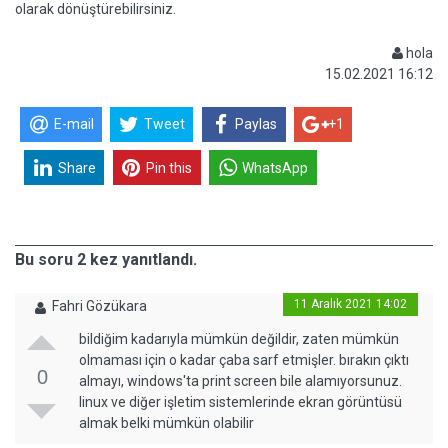
olarak dönüştürebilirsiniz.
hola
15.02.2021 16:12
E-mail
Tweet
Paylas
+1
Share
Pin this
WhatsApp
Bu soru 2 kez yanıtlandı.
11 Aralık 2021 14:02
Fahri Gözükara
bildiğim kadarıyla mümkün değildir, zaten mümkün
olmaması için o kadar çaba sarf etmişler. bırakın çıktı
0
almayı, windows'ta print screen bile alamıyorsunuz.
linux ve diğer işletim sistemlerinde ekran görüntüsü
almak belki mümkün olabilir