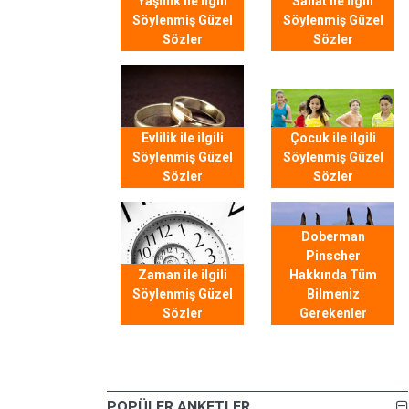
Yaşlılık ile ilgili
Sanat ile ilgili
Söylenmiş Güzel
Söylenmiş Güzel
Sözler
Sözler
Evlilik ile ilgili
Çocuk ile ilgili
Söylenmiş Güzel
Söylenmiş Güzel
Sözler
Sözler
Doberman
Pinscher
Zaman ile ilgili
Hakkında Tüm
Söylenmiş Güzel
Bilmeniz
Sözler
Gerekenler
POPÜLER ANKETLER