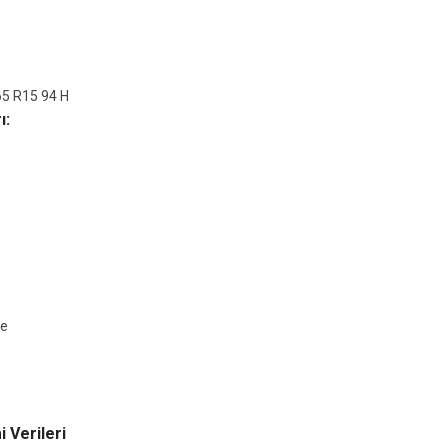
5 R15 94 H
ı:
re
 Verileri