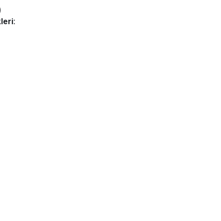
)
leri: