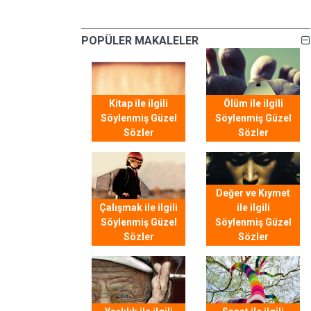
POPÜLER MAKALELER
Kitap ile ilgili
Ölüm ile ilgili
Söylenmiş Güzel
Söylenmiş Güzel
Sözler
Sözler
Değer ve Kıymet
Çalışmak ile ilgili
ile ilgili
Söylenmiş Güzel
Söylenmiş Güzel
Sözler
Sözler