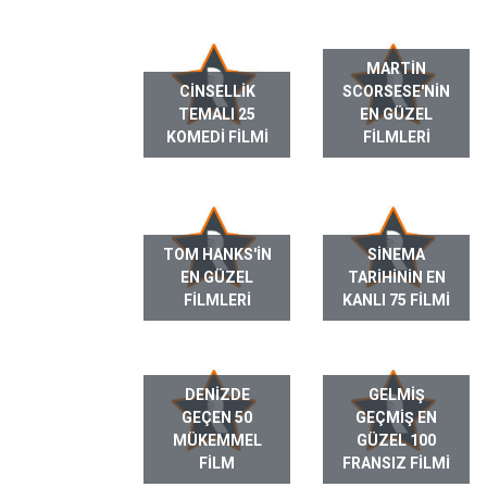
MARTIN
CINSELLIK
SCORSESE'NIN
TEMALI 25
EN GÜZEL
KOMEDI FILMI
FILMLERI
TOM HANKS'IN
SINEMA
EN GÜZEL
TARIHININ EN
FILMLERI
KANLI 75 FILMI
DENIZDE
GELMIŞ
GEÇEN 50
GEÇMIŞ EN
MÜKEMMEL
GÜZEL 100
FILM
FRANSIZ FILMI