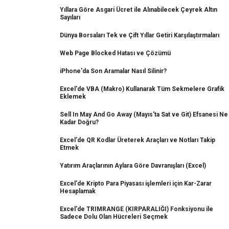
Yıllara Göre Asgari Ücret ile Alınabilecek Çeyrek Altın
Sayıları
Dünya Borsaları Tek ve Çift Yıllar Getiri Karşılaştırmaları
Web Page Blocked Hatası ve Çözümü
iPhone'da Son Aramalar Nasıl Silinir?
Excel'de VBA (Makro) Kullanarak Tüm Sekmelere Grafik
Eklemek
Sell In May And Go Away (Mayıs'ta Sat ve Git) Efsanesi Ne
Kadar Doğru?
Excel'de QR Kodlar Üreterek Araçları ve Notları Takip
Etmek
Yatırım Araçlarının Aylara Göre Davranışları (Excel)
Excel'de Kripto Para Piyasası işlemleri için Kar-Zarar
Hesaplamak
Excel'de TRIMRANGE (KIRPARALIĞI) Fonksiyonu ile
Sadece Dolu Olan Hücreleri Seçmek