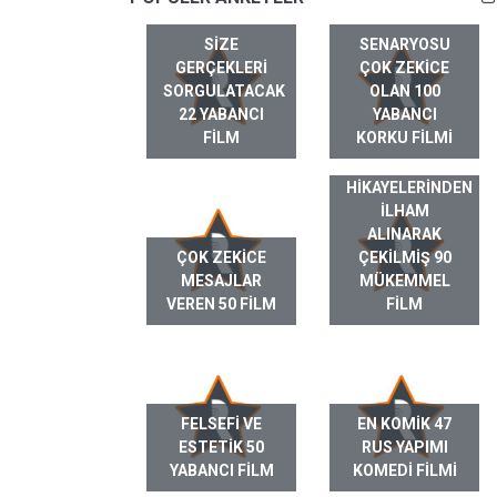
SIZE
SENARYOSU
GERÇEKLERI
ÇOK ZEKICE
SORGULATACAK
OLAN 100
22 YABANCI
YABANCI
FILM
KORKU FILMI
GERÇEK HAYAT
HIKAYELERINDEN
ILHAM
ALINARAK
ÇOK ZEKICE
ÇEKILMIŞ 90
MESAJLAR
MÜKEMMEL
VEREN 50 FILM
FILM
FELSEFI VE
EN KOMIK 47
ESTETIK 50
RUS YAPIMI
YABANCI FILM
KOMEDI FILMI