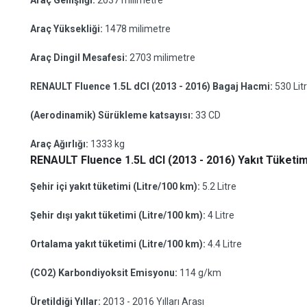
Araç Genişliği:
2037 milimetre
Araç Yüksekliği:
1478 milimetre
Araç Dingil Mesafesi:
2703 milimetre
RENAULT Fluence 1.5L dCI (2013 - 2016) Bagaj Hacmi:
530 Lit
(Aerodinamik) Sürükleme katsayısı:
33 CD
Araç Ağırlığı:
1333 kg
RENAULT Fluence 1.5L dCI (2013 - 2016) Yakıt Tüketimi
Şehir içi yakıt tüketimi (Litre/100 km):
5.2 Litre
Şehir dışı yakıt tüketimi (Litre/100 km):
4 Litre
Ortalama yakıt tüketimi (Litre/100 km):
4.4 Litre
(CO2) Karbondiyoksit Emisyonu:
114 g/km
Üretildiği Yıllar:
2013 - 2016 Yılları Arası