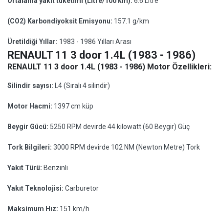
Ortalama yakıt tüketimi (Litre/100 km):
6.6 Litre
(CO2) Karbondiyoksit Emisyonu:
157.1 g/km
Üretildiği Yıllar:
1983 - 1986 Yılları Arası
RENAULT 11 3 door 1.4L (1983 - 1986)
RENAULT 11 3 door 1.4L (1983 - 1986) Motor Özellikleri:
Silindir sayısı:
L4 (Sıralı 4 silindir)
Motor Hacmi:
1397 cm küp
Beygir Gücü:
5250 RPM devirde 44 kilowatt (60 Beygir) Güç
Tork Bilgileri:
3000 RPM devirde 102 NM (Newton Metre) Tork
Yakıt Türü:
Benzinli
Yakıt Teknolojisi:
Carburetor
Maksimum Hız:
151 km/h