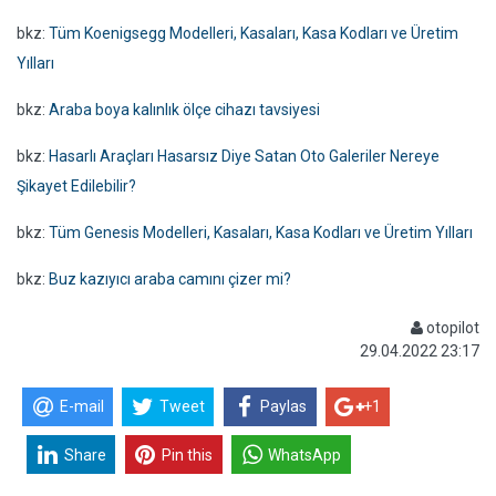
bkz:
Tüm Koenigsegg Modelleri, Kasaları, Kasa Kodları ve Üretim
Yılları
bkz:
Araba boya kalınlık ölçe cihazı tavsiyesi
bkz:
Hasarlı Araçları Hasarsız Diye Satan Oto Galeriler Nereye
Şikayet Edilebilir?
bkz:
Tüm Genesis Modelleri, Kasaları, Kasa Kodları ve Üretim Yılları
bkz:
Buz kazıyıcı araba camını çizer mi?
otopilot
29.04.2022 23:17
E-mail
Tweet
Paylas
+1
Share
Pin this
WhatsApp