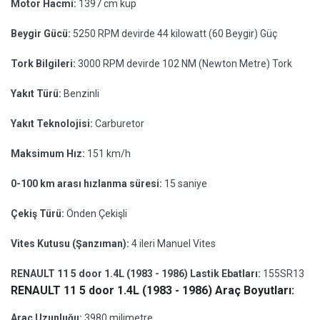
Motor Hacmi:
1397 cm küp
Beygir Gücü:
5250 RPM devirde 44 kilowatt (60 Beygir) Güç
Tork Bilgileri:
3000 RPM devirde 102 NM (Newton Metre) Tork
Yakıt Türü:
Benzinli
Yakıt Teknolojisi:
Carburetor
Maksimum Hız:
151 km/h
0-100 km arası hızlanma süresi:
15 saniye
Çekiş Türü:
Önden Çekişli
Vites Kutusu (Şanzıman):
4 ileri Manuel Vites
RENAULT 11 5 door 1.4L (1983 - 1986) Lastik Ebatları:
155SR13
RENAULT 11 5 door 1.4L (1983 - 1986) Araç Boyutları:
Araç Uzunluğu:
3980 milimetre