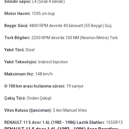
Silindir sayısı:
L4 (Sıralı 4 silindir)
Motor Hacmi:
1595 cm küp
Beygir Gücü:
4800 RPM devirde 40 kilowatt (55 Beygir) Güç
Tork Bilgileri:
2250 RPM devirde 100 NM (Newton Metre) Tork
Yakıt Türü:
Dizel
Yakıt Teknolojisi:
Indirect Injection
Maksimum Hız:
148 km/h
0-100 km arası hızlanma süresi:
19 saniye
Çekiş Türü:
Önden Çekişli
Vites Kutusu (Şanzıman):
5 ileri Manuel Vites
RENAULT 11 5 door 1.6L (1983 - 1986) Lastik Ebatları:
155SR13