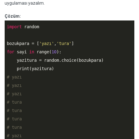
uygulaması yazalım.
Çözüm:
import
 random

bozukpara = [
'yazı'
,
'tura'
for
 sayi 
in
 range(
10
):

    yazitura = random.choice(bozukpara)

# yazı
# yazı
# yazı
# tura
# tura
# tura
# tura
# yazı