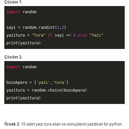
Çözüm 1:
import
 random

sayi = random.randint(
1
,
2
)

yazitura = 
"Tura"
if
 sayi == 
1
else
"Yazı"
print(yazitura)
Çözüm 2:
import
 random

bozukpara = [
'yazı'
,
'tura'
] 

yazitura = random.choice(bozukpara)

print(yazitura)
Örnek 2:
10 adet yazı tura atan ve sonuçlarını yazdıran bir python