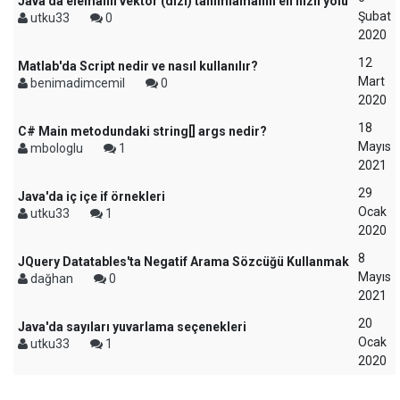
Java'da elemanlı vektör (dizi) tanımlamanın en hızlı yolu
Şubat
utku33
0
2020
12
Matlab'da Script nedir ve nasıl kullanılır?
Mart
benimadimcemil
0
2020
18
C# Main metodundaki string[] args nedir?
Mayıs
mbologlu
1
2021
29
Java'da iç içe if örnekleri
Ocak
utku33
1
2020
8
JQuery Datatables'ta Negatif Arama Sözcüğü Kullanmak
Mayıs
dağhan
0
2021
20
Java'da sayıları yuvarlama seçenekleri
Ocak
utku33
1
2020