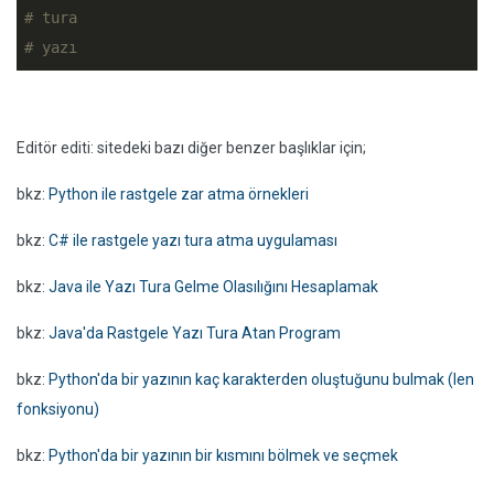
# tura
# yazı
Editör editi: sitedeki bazı diğer benzer başlıklar için;
bkz:
Python ile rastgele zar atma örnekleri
bkz:
C# ile rastgele yazı tura atma uygulaması
bkz:
Java ile Yazı Tura Gelme Olasılığını Hesaplamak
bkz:
Java'da Rastgele Yazı Tura Atan Program
bkz:
Python'da bir yazının kaç karakterden oluştuğunu bulmak (len
fonksiyonu)
bkz:
Python'da bir yazının bir kısmını bölmek ve seçmek