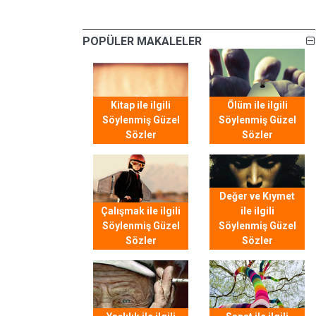
POPÜLER MAKALELER
Kitap ile ilgili
Ölüm ile ilgili
Söylenmiş Güzel
Söylenmiş Güzel
Sözler
Sözler
Değer ve Kıymet
Çalışmak ile ilgili
ile ilgili
Söylenmiş Güzel
Söylenmiş Güzel
Sözler
Sözler