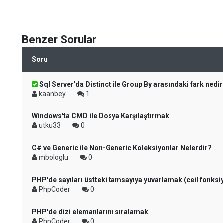
Benzer Sorular
Soru
Sql Server'da Distinct ile Group By arasındaki fark nedi
kaanbey
1
Windows'ta CMD ile Dosya Karşılaştırmak
utku33
0
C# ve Generic ile Non-Generic Koleksiyonlar Nelerdir?
mbologlu
0
PHP'de sayıları üstteki tamsayıya yuvarlamak (ceil fonksi
PhpCoder
0
PHP'de dizi elemanlarını sıralamak
PhpCoder
0