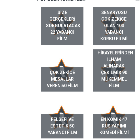
SIZE
SENARYOSU
GERÇEKLERI
ÇOK ZEKICE
SORGULATACAK
OLAN 100
22 YABANCI
YABANCI
FILM
KORKU FILMI
GERÇEK HAYAT
HIKAYELERINDEN
ILHAM
ALINARAK
ÇOK ZEKICE
ÇEKILMIŞ 90
MESAJLAR
MÜKEMMEL
VEREN 50 FILM
FILM
FELSEFI VE
EN KOMIK 47
ESTETIK 50
RUS YAPIMI
YABANCI FILM
KOMEDI FILMI