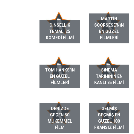
MARTIN
CINSELLIK
SCORSESE'NIN
TEMALI 25
EN GÜZEL
KOMEDI FILMI
FILMLERI
TOM HANKS'IN
SINEMA
EN GÜZEL
TARIHININ EN
FILMLERI
KANLI 75 FILMI
DENIZDE
GELMIŞ
GEÇEN 50
GEÇMIŞ EN
MÜKEMMEL
GÜZEL 100
FILM
FRANSIZ FILMI