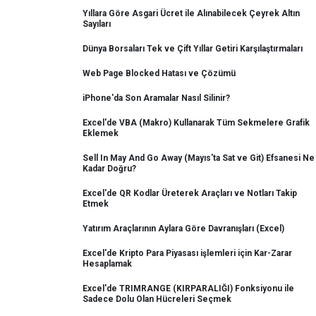
Yıllara Göre Asgari Ücret ile Alınabilecek Çeyrek Altın
Sayıları
Dünya Borsaları Tek ve Çift Yıllar Getiri Karşılaştırmaları
Web Page Blocked Hatası ve Çözümü
iPhone'da Son Aramalar Nasıl Silinir?
Excel'de VBA (Makro) Kullanarak Tüm Sekmelere Grafik
Eklemek
Sell In May And Go Away (Mayıs'ta Sat ve Git) Efsanesi Ne
Kadar Doğru?
Excel'de QR Kodlar Üreterek Araçları ve Notları Takip
Etmek
Yatırım Araçlarının Aylara Göre Davranışları (Excel)
Excel'de Kripto Para Piyasası işlemleri için Kar-Zarar
Hesaplamak
Excel'de TRIMRANGE (KIRPARALIĞI) Fonksiyonu ile
Sadece Dolu Olan Hücreleri Seçmek