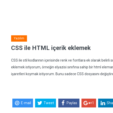
Yazılım
CSS ile HTML içerik eklemek
CSS ile stil kodlarının içerisinde renk ve fontlara ek olarak belirl
eklemek istiyorum, örneğin elyazisi sınıfına sahip bir html elema
işaretleri koymak istiyorum. Bunu sadece CSS dosyasını değiştire
E-mail
Tweet
Paylas
+1
Sha