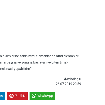
i sınıf isimlerine sahip html elemanlarına html elemanları
nının başına ve sonuna başlayan ve biten tırnak
rek nasıl yapabilirim?
mbologlu
26.07.2019 20:59
re
Pin this
WhatsApp