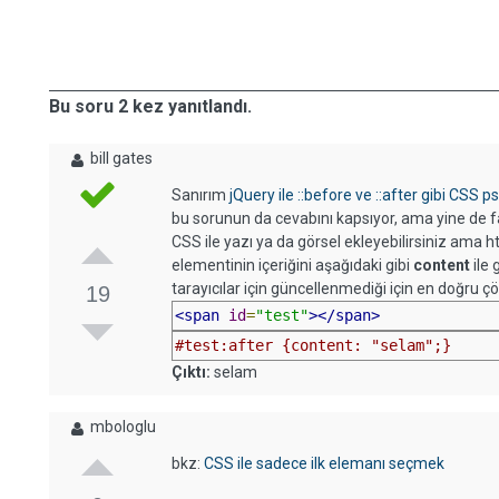
Bu soru 2 kez yanıtlandı.
bill gates
Sanırım
jQuery ile ::before ve ::after gibi CSS
bu sorunun da cevabını kapsıyor, ama yine de fa
CSS ile yazı ya da görsel ekleyebilirsiniz ama 
elementinin içeriğini aşağıdaki gibi
content
ile 
tarayıcılar için güncellenmediği için en doğru
19
<span
id
=
"test"
></span>
#test:after {content: "selam";}
Çıktı:
selam
mbologlu
bkz:
CSS ile sadece ilk elemanı seçmek