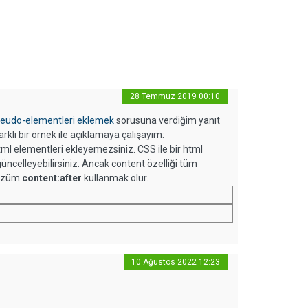
28 Temmuz 2019 00:10
 pseudo-elementleri eklemek
sorusuna verdiğim yanıt
rklı bir örnek ile açıklamaya çalışayım:
html elementleri ekleyemezsiniz. CSS ile bir html
güncelleyebilirsiniz. Ancak content özelliği tüm
 çözüm
content:after
kullanmak olur.
10 Ağustos 2022 12:23