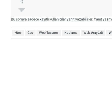
0
Bu soruya sadece kayıtlı kullanıcılar yanıt yazabilirler. Yanıt yazma
Html
Css
Web Tasarımı
Kodlama
Web Arayüzü
W