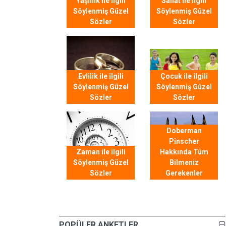
Yaşlılık ile ilgili
Sanat ile ilgili
Söylenmiş Güzel
Söylenmiş Güzel
Sözler
Sözler
Evlilik ile ilgili
Çocuk ile ilgili
Söylenmiş Güzel
Söylenmiş Güzel
Sözler
Sözler
Doberman
Pinscher
Zaman ile ilgili
Hakkında Tüm
Söylenmiş Güzel
Bilmeniz
Sözler
Gerekenler
POPÜLER ANKETLER