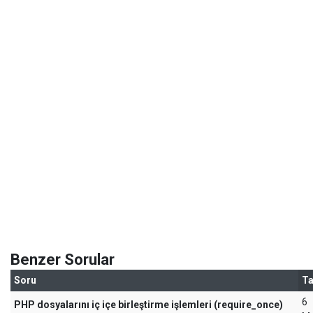
Benzer Sorular
Soru
Ta
6
PHP dosyalarını iç içe birleştirme işlemleri (require_once)