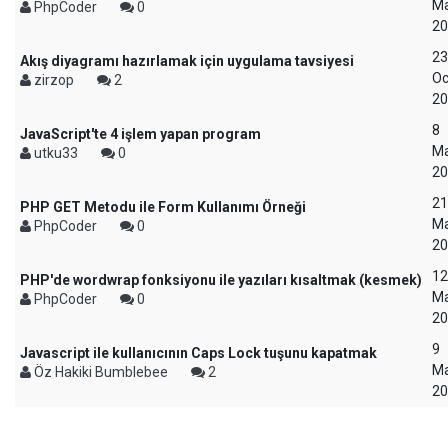
Ma
PhpCoder
0
20
23
Akış diyagramı hazırlamak için uygulama tavsiyesi
Oc
zirzop
2
20
8
JavaScript'te 4 işlem yapan program
Ma
utku33
0
20
21
PHP GET Metodu ile Form Kullanımı Örneği
Ma
PhpCoder
0
20
12
PHP'de wordwrap fonksiyonu ile yazıları kısaltmak (kesmek)
Ma
PhpCoder
0
20
9
Javascript ile kullanıcının Caps Lock tuşunu kapatmak
Ma
Öz Hakiki Bumblebee
2
20