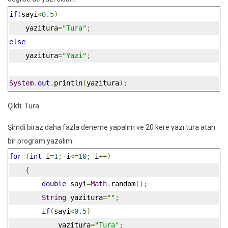
if
(
sayi
<
0.5
)
    yazitura
=
"Tura"
;
else
    yazitura
=
"Yazi"
;
System
.
out
.
println
(
yazitura
);
Çıktı: Tura
Şimdi biraz daha fazla deneme yapalım ve 20 kere yazı tura atan
bir program yazalım:
for
(
int
 i
=
1
;
 i
<=
10
;
 i
++)
{
double
 sayi
=
Math
.
random
();
String
 yazitura
=
""
;
if
(
sayi
<
0.5
)
            yazitura
=
"Tura"
;