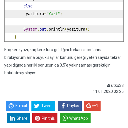
else
         yazitura
=
"Yazi"
;
System
.
out
.
println
(
yazitura
);
}
Kaç kere yazı, kaç kere tura geldiğini frekans sorularına
bırakıyorum ama büyük sayılar kanunu gereği yeteri sayıda tekrar
yapıldığında her iki sonucun da 0.5'e yakınsaması gerektiğini
hatırlatmış olayım.
utku33
11.01.2020 02:25
E-mail
Tweet
Paylas
+1
Share
Pin this
WhatsApp