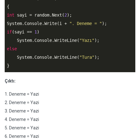
int
 sayi = random.Next(
2
);

System.Console.Write(i + 
". Deneme = "
if
(sayi == 
1
)

    System.Console.WriteLine(
"Yazı"
else
    System.Console.WriteLine(
"Tura"
);

}
Çıktı:
1. Deneme = Yazi
2. Deneme = Yazi
3. Deneme = Yazi
4. Deneme = Yazi
5. Deneme = Yazi
6. Deneme = Yazi