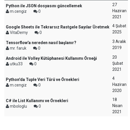
27
Python ile JSON dosyasını güncellemek
Haziran
m.cengiz
0
2021
4 Şubat
Google Sheets ile Tekrarsız Rastgele Sayılar Üretmek
2025
VitaDemy
0
3 Aralık
Tensorflow'a nereden nasıl başlanır?
2019
mr. faruk
0
20
Android ile Volley Kütüphanesi Kullanımı Örneği
Şubat
utku33
0
2021
4
Python'da Tuple Veri Türü ve Örnekleri
Haziran
m.cengiz
0
2020
18
C# ile List Kullanımı ve Örnekleri
Nisan
mbologlu
0
2021