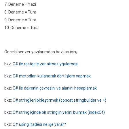
7. Deneme = Yazi
8. Deneme = Tura
9. Deneme = Tura
10. Deneme = Tura
Önceki benzer yazılarımdan bazıları için;
bkz:
C# ile rastgele zar atma uygulaması
bkz:
C# metodları kullanarak dört işlem yapmak
bkz:
C# ile dairenin çevresini ve alanını hesaplamak
bkz:
C# string'leri birleştirmek (concat stringbuilder ve +)
bkz:
C# string içinde bir string'in yerini bulmak (indexOf)
bkz:
C# using ifadesi ne işe yarar?