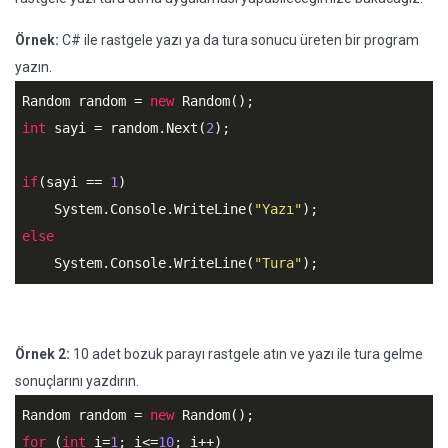
Örnek:
C# ile rastgele yazı ya da tura sonucu üreten bir program
yazın.
Random random = 
new
int
 sayi = random.Next(
2
);

if
(sayi == 
1
)

    System.Console.WriteLine(
"Yazı"
else
    System.Console.WriteLine(
"Tura"
);
Örnek 2:
10 adet bozuk parayı rastgele atın ve yazı ile tura gelme
sonuçlarını yazdırın.
Random random = 
new
for
 (
int
 i=
1
; i<=
10
; i++)
