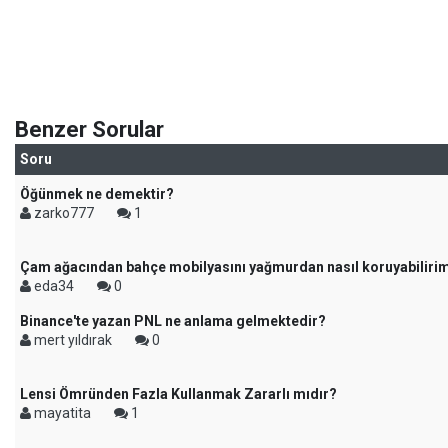
Benzer Sorular
Soru
Öğünmek ne demektir?
zarko777
1
Çam ağacından bahçe mobilyasını yağmurdan nasıl koruyabiliri
eda34
0
Binance'te yazan PNL ne anlama gelmektedir?
mert yıldırak
0
Lensi Ömründen Fazla Kullanmak Zararlı mıdır?
mayatita
1