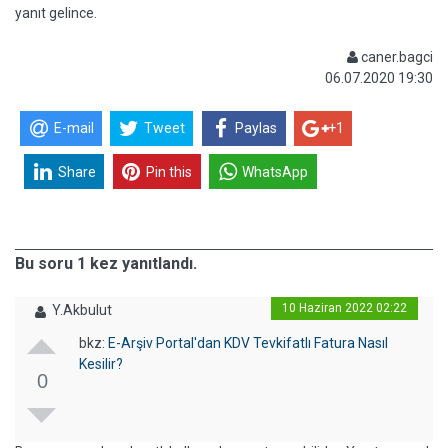
yanıt gelince.
caner.bagci
06.07.2020 19:30
E-mail
Tweet
Paylas
+1
Share
Pin this
WhatsApp
Bu soru 1 kez yanıtlandı.
10 Haziran 2022 02:22
Y.Akbulut
bkz:
E-Arşiv Portal'dan KDV Tevkifatlı Fatura Nasıl
Kesilir?
0