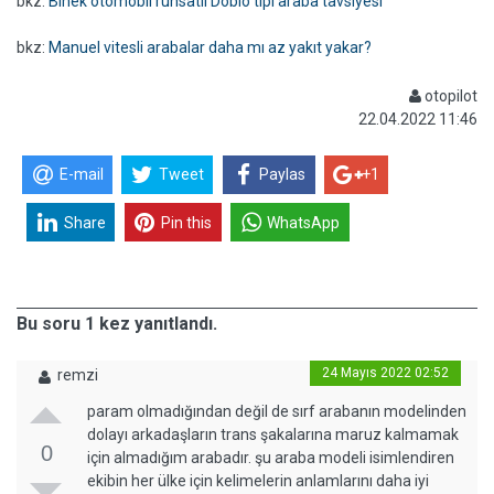
bkz:
Binek otomobil ruhsatlı Doblo tipi araba tavsiyesi
bkz:
Manuel vitesli arabalar daha mı az yakıt yakar?
otopilot
22.04.2022 11:46
E-mail
Tweet
Paylas
+1
Share
Pin this
WhatsApp
Bu soru 1 kez yanıtlandı.
24 Mayıs 2022 02:52
remzi
param olmadığından değil de sırf arabanın modelinden
dolayı arkadaşların trans şakalarına maruz kalmamak
0
için almadığım arabadır. şu araba modeli isimlendiren
ekibin her ülke için kelimelerin anlamlarını daha iyi