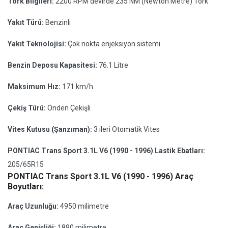
Tork Bilgileri:
2200 RPM devirde 235 NM (Newton Metre) Tork
Yakıt Türü:
Benzinli
Yakıt Teknolojisi:
Çok nokta enjeksiyon sistemi
Benzin Deposu Kapasitesi:
76.1 Litre
Maksimum Hız:
171 km/h
Çekiş Türü:
Önden Çekişli
Vites Kutusu (Şanzıman):
3 ileri Otomatik Vites
PONTIAC Trans Sport 3.1L V6 (1990 - 1996) Lastik Ebatları:
205/65R15
PONTIAC Trans Sport 3.1L V6 (1990 - 1996) Araç
Boyutları:
Araç Uzunluğu:
4950 milimetre
Araç Genişliği:
1890 milimetre