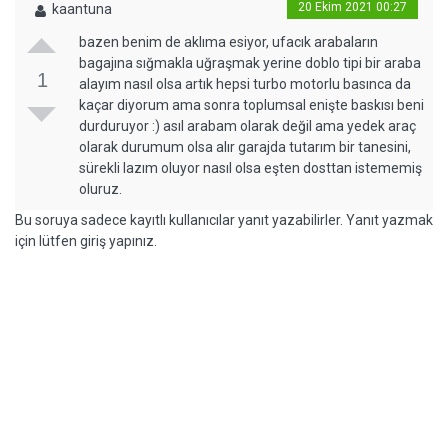
20 Ekim 2021 00:27
kaantuna
bazen benim de aklıma esiyor, ufacık arabaların
bagajına sığmakla uğraşmak yerine doblo tipi bir araba
1
alayım nasıl olsa artık hepsi turbo motorlu basınca da
kaçar diyorum ama sonra toplumsal enişte baskısı beni
durduruyor :) asıl arabam olarak değil ama yedek araç
olarak durumum olsa alır garajda tutarım bir tanesini,
sürekli lazım oluyor nasıl olsa eşten dosttan istememiş
oluruz.
Bu soruya sadece kayıtlı kullanıcılar yanıt yazabilirler. Yanıt yazmak
için lütfen giriş yapınız.