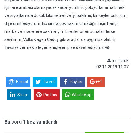
için aile arabası olamayacak kadar yorulmuş oluyorlar ama binek
versiyonlarında düşük kilometreli ve iyi bakılmış bir şeyler bulurum
diye ümit ediyorum. Bu sınıfa çok hakim olmadığım için hangi
marka ve modellere bakmalıyım bilenler öneri sunabilirlerse
sevinirim. Volkswagen Caddy gibi araçlar da uygunsa olabilir.
Tavsiye vermek isteyen enişteleri pise davet ediyoruz 😂
mr. faruk
02.11.2019 11:07
E-mail
Tweet
Paylas
+1
Share
Pin this
WhatsApp
Bu soru 1 kez yanıtlandı.