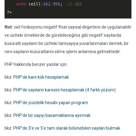
echo
 ceil(-
162.99
);  
//-162
?>
Not:
ceil fonksiyonu negatif float sayısal değerlere de uygulanabilir
ve üstteki örneklerde de görebileceğiniz gibi negatif sayılarda
küsüratlı sayıların bir üstteki tamsayıya yuvarlanmaları demek, bir
nevi sayıların küsüratlarını silme işlemi anlamına gelmektedir.
PHP hakkında benzer yazılar için:
bkz:
PHP'de kare kök hesaplamak
bkz:
PHP'de sayıların karesini hesaplamak (4 farklı çözüm)
bkz:
PHP'de yüzdelik hesabı yapan program
bkz:
PHP'de bir sayıyı basamaklarına ayırmak
bkz:
PHP'de 3'e ve 5'e tam olarak bölünebilen sayıları bulmak