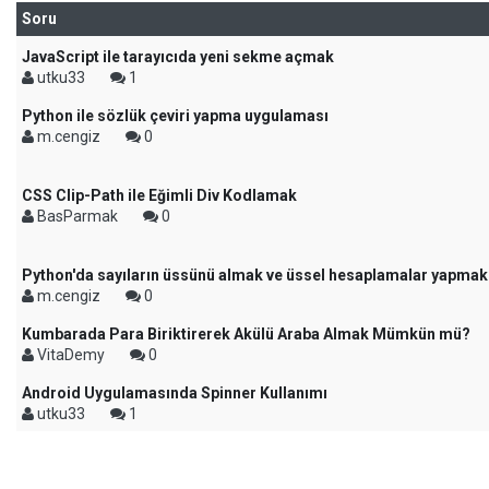
Soru
JavaScript ile tarayıcıda yeni sekme açmak
utku33
1
Python ile sözlük çeviri yapma uygulaması
m.cengiz
0
CSS Clip-Path ile Eğimli Div Kodlamak
BasParmak
0
Python'da sayıların üssünü almak ve üssel hesaplamalar yapmak
m.cengiz
0
Kumbarada Para Biriktirerek Akülü Araba Almak Mümkün mü?
VitaDemy
0
Android Uygulamasında Spinner Kullanımı
utku33
1