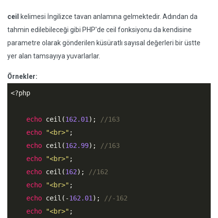
ceil
kelimesi İngilizce tavan anlamına gelmektedir. Adından da
tahmin edilebileceği gibi PHP'de ceil fonksiyonu da kendisine
parametre olarak gönderilen küsüratlı sayısal değerleri bir üstte
yer alan tamsayıya yuvarlarlar.
Örnekler:
<?php
echo
 ceil(
162.01
); 
//163
echo
"<br>"
;

echo
 ceil(
162.99
); 
//163
echo
"<br>"
;

echo
 ceil(
162
); 
//162
echo
"<br>"
;

echo
 ceil(-
162.01
); 
//-162
echo
"<br>"
;
