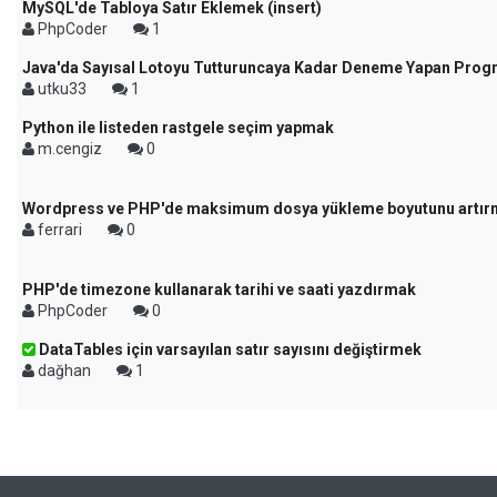
MySQL'de Tabloya Satır Eklemek (insert)
PhpCoder
1
Java'da Sayısal Lotoyu Tutturuncaya Kadar Deneme Yapan Pro
utku33
1
Python ile listeden rastgele seçim yapmak
m.cengiz
0
Wordpress ve PHP'de maksimum dosya yükleme boyutunu artı
ferrari
0
PHP'de timezone kullanarak tarihi ve saati yazdırmak
PhpCoder
0
DataTables için varsayılan satır sayısını değiştirmek
dağhan
1