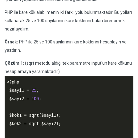
PHP ile kare kök alabilmenin iki farklı yolu bulunmaktadır. Bu yolları
kullanarak 25 ve 100 sayılarının kare köklerini bulan birer örnek
hazırlayalım.
Örnek:
PHP ile 25 ve 100 sayılarının kare köklerini hesaplayın ve
yazdırın.
Çözüm 1:
(sqrt metodu aldığı tek parametre input'un kare kökünü
hesaplamaya yaramaktadır)
<?php
$sayi1
 = 
25
;

$sayi2
 = 
100
;

$kok1
 = sqrt(
$sayi1
);

$kok2
 = sqrt(
$sayi2
);
