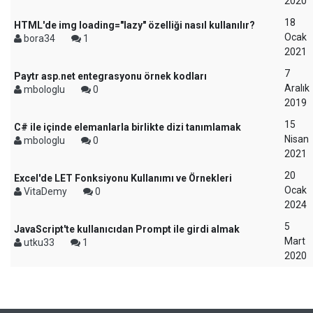
2020
18
HTML'de img loading="lazy" özelliği nasıl kullanılır?
Ocak
bora34
1
2021
7
Paytr asp.net entegrasyonu örnek kodları
Aralık
mbologlu
0
2019
15
C# ile içinde elemanlarla birlikte dizi tanımlamak
Nisan
mbologlu
0
2021
20
Excel'de LET Fonksiyonu Kullanımı ve Örnekleri
Ocak
VitaDemy
0
2024
5
JavaScript'te kullanıcıdan Prompt ile girdi almak
Mart
utku33
1
2020