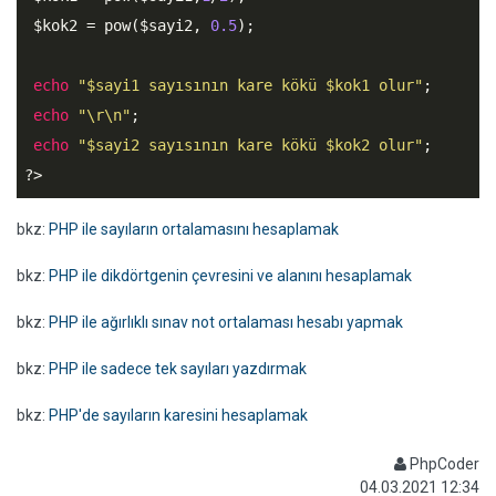
$kok2
 = pow(
$sayi2
, 
0.5
);

echo
"$sayi1 sayısının kare kökü $kok1 olur"
;

echo
"\r\n"
;

echo
"$sayi2 sayısının kare kökü $kok2 olur"
?>
bkz:
PHP ile sayıların ortalamasını hesaplamak
bkz:
PHP ile dikdörtgenin çevresini ve alanını hesaplamak
bkz:
PHP ile ağırlıklı sınav not ortalaması hesabı yapmak
bkz:
PHP ile sadece tek sayıları yazdırmak
bkz:
PHP'de sayıların karesini hesaplamak
PhpCoder
04.03.2021 12:34