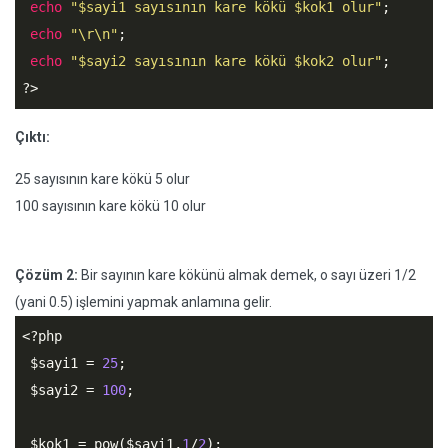
echo
"$sayi1 sayısının kare kökü $kok1 olur"
;

echo
"\r\n"
;

echo
"$sayi2 sayısının kare kökü $kok2 olur"
?>
Çıktı:
25 sayısının kare kökü 5 olur
100 sayısının kare kökü 10 olur
Çözüm 2:
Bir sayının kare kökünü almak demek, o sayı üzeri 1/2
(yani 0.5) işlemini yapmak anlamına gelir.
<?php
$sayi1
 = 
25
;

$sayi2
 = 
100
;

$kok1
 = pow(
$sayi1
,
1
/
2
);
