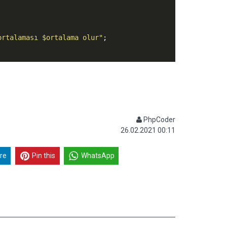
ortalaması $ortalama olur"
PhpCoder
26.02.2021 00:11
re
Pin this
WhatsApp