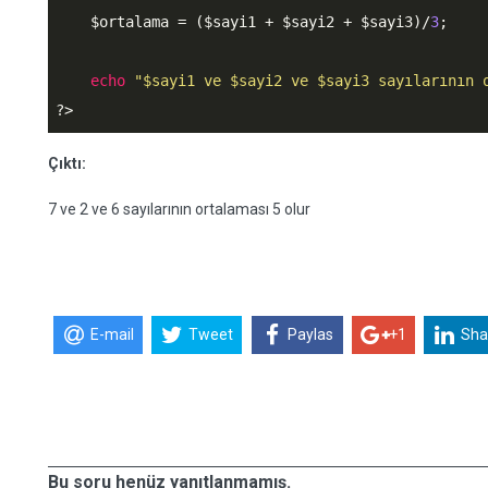
$ortalama
 = (
$sayi1
 + 
$sayi2
 + 
$sayi3
)/
3
;

echo
"$sayi1 ve $sayi2 ve $sayi3 sayılarının 
?>
Çıktı:
7 ve 2 ve 6 sayılarının ortalaması 5 olur
E-mail
Tweet
Paylas
+1
Sha
Bu soru henüz yanıtlanmamış.