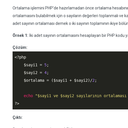
Ortalama işlemini PHP'de hazırlamadan önce ortalama hesabının n
ortalamasını bulabilmek için o sayıların değerleri toplanmalı ve k
adet sayının ortalaması demek o iki sayının toplamının ikiye bö
Örnek 1:
İki adet sayının ortalamasını hesaplayan bir PHP kodu y
Çözüm:
<?php
$sayi1
 = 
5
;

$sayi2
 = 
4
;

$ortalama
 = (
$sayi1
 + 
$sayi2
)/
2
;

echo
"$sayi1 ve $sayi2 sayılarının ortalaması
?>
Çıktı: