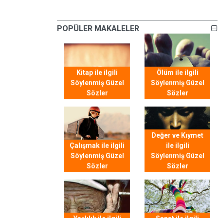
POPÜLER MAKALELER
Kitap ile ilgili
Ölüm ile ilgili
Söylenmiş Güzel
Söylenmiş Güzel
Sözler
Sözler
Değer ve Kıymet
Çalışmak ile ilgili
ile ilgili
Söylenmiş Güzel
Söylenmiş Güzel
Sözler
Sözler