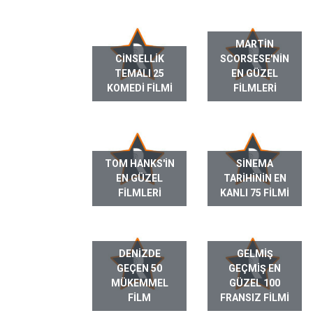
MARTIN
CINSELLIK
SCORSESE'NIN
TEMALI 25
EN GÜZEL
KOMEDI FILMI
FILMLERI
TOM HANKS'IN
SINEMA
EN GÜZEL
TARIHININ EN
FILMLERI
KANLI 75 FILMI
DENIZDE
GELMIŞ
GEÇEN 50
GEÇMIŞ EN
MÜKEMMEL
GÜZEL 100
FILM
FRANSIZ FILMI