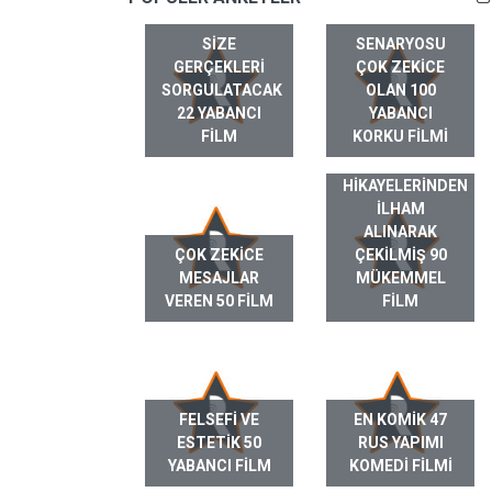
SIZE
SENARYOSU
GERÇEKLERI
ÇOK ZEKICE
SORGULATACAK
OLAN 100
22 YABANCI
YABANCI
FILM
KORKU FILMI
GERÇEK HAYAT
HIKAYELERINDEN
ILHAM
ALINARAK
ÇOK ZEKICE
ÇEKILMIŞ 90
MESAJLAR
MÜKEMMEL
VEREN 50 FILM
FILM
FELSEFI VE
EN KOMIK 47
ESTETIK 50
RUS YAPIMI
YABANCI FILM
KOMEDI FILMI