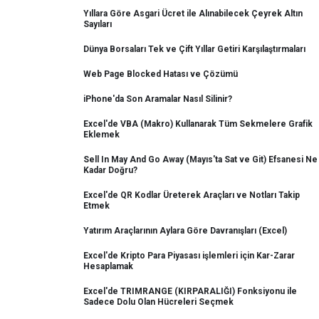
Yıllara Göre Asgari Ücret ile Alınabilecek Çeyrek Altın
Sayıları
Dünya Borsaları Tek ve Çift Yıllar Getiri Karşılaştırmaları
Web Page Blocked Hatası ve Çözümü
iPhone'da Son Aramalar Nasıl Silinir?
Excel'de VBA (Makro) Kullanarak Tüm Sekmelere Grafik
Eklemek
Sell In May And Go Away (Mayıs'ta Sat ve Git) Efsanesi Ne
Kadar Doğru?
Excel'de QR Kodlar Üreterek Araçları ve Notları Takip
Etmek
Yatırım Araçlarının Aylara Göre Davranışları (Excel)
Excel'de Kripto Para Piyasası işlemleri için Kar-Zarar
Hesaplamak
Excel'de TRIMRANGE (KIRPARALIĞI) Fonksiyonu ile
Sadece Dolu Olan Hücreleri Seçmek