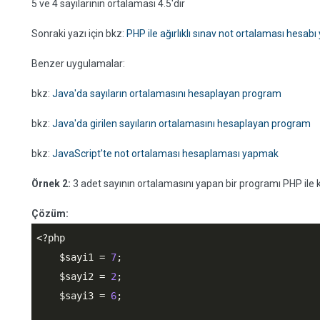
5 ve 4 sayılarının ortalaması 4.5'dir
Sonraki yazı için bkz:
PHP ile ağırlıklı sınav not ortalaması hesab
Benzer uygulamalar:
bkz:
Java'da sayıların ortalamasını hesaplayan program
bkz:
Java'da girilen sayıların ortalamasını hesaplayan program
bkz:
JavaScript'te not ortalaması hesaplaması yapmak
Örnek 2:
3 adet sayının ortalamasını yapan bir programı PHP ile 
Çözüm:
<?php
$sayi1
 = 
7
;

$sayi2
 = 
2
;

$sayi3
 = 
6
;
