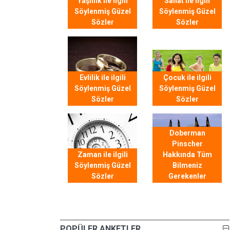
Yaşlılık ile ilgili
Sanat ile ilgili
Söylenmiş Güzel
Söylenmiş Güzel
Sözler
Sözler
Evlilik ile ilgili
Çocuk ile ilgili
Söylenmiş Güzel
Söylenmiş Güzel
Sözler
Sözler
Doberman
Pinscher
Zaman ile ilgili
Hakkında Tüm
Söylenmiş Güzel
Bilmeniz
Sözler
Gerekenler
POPÜLER ANKETLER