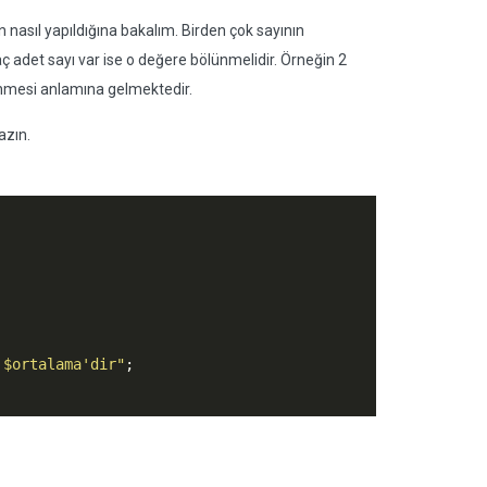
asıl yapıldığına bakalım. Birden çok sayının
aç adet sayı var ise o değere bölünmelidir. Örneğin 2
lünmesi anlamına gelmektedir.
azın.
 $ortalama'dir"