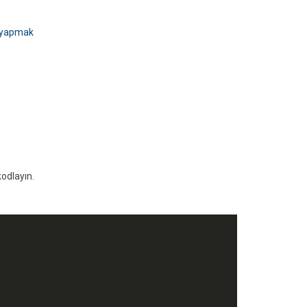
ı yapmak
kodlayın.