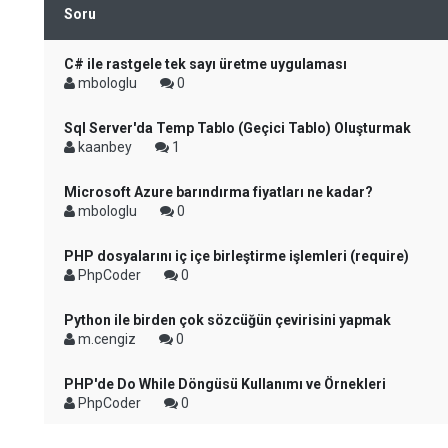
Soru
C# ile rastgele tek sayı üretme uygulaması
mbologlu
0
Sql Server'da Temp Tablo (Geçici Tablo) Oluşturmak
kaanbey
1
Microsoft Azure barındırma fiyatları ne kadar?
mbologlu
0
PHP dosyalarını iç içe birleştirme işlemleri (require)
PhpCoder
0
Python ile birden çok sözcüğün çevirisini yapmak
m.cengiz
0
PHP'de Do While Döngüsü Kullanımı ve Örnekleri
PhpCoder
0