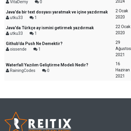
2024
VitaDemy
0
2 Ocak
Java'da bir text dosyası yaratmak ve içine yazdırmak
2020
utku33
1
22 Ocak
Java'da Türkçe ay ismini getirmek yazdırmak
2020
utku33
1
29
Github'da Push Ne Demektir?
Ağustos
oissende
1
2021
16
Waterfall Yazılım Geliştirme Modeli Nedir?
Haziran
RainingCodes
0
2021