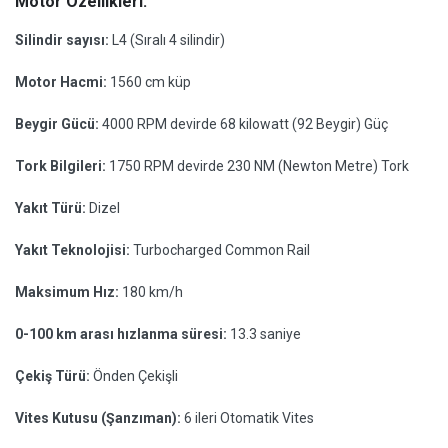
Motor Özellikleri:
Silindir sayısı:
L4 (Sıralı 4 silindir)
Motor Hacmi:
1560 cm küp
Beygir Gücü:
4000 RPM devirde 68 kilowatt (92 Beygir) Güç
Tork Bilgileri:
1750 RPM devirde 230 NM (Newton Metre) Tork
Yakıt Türü:
Dizel
Yakıt Teknolojisi:
Turbocharged Common Rail
Maksimum Hız:
180 km/h
0-100 km arası hızlanma süresi:
13.3 saniye
Çekiş Türü:
Önden Çekişli
Vites Kutusu (Şanzıman):
6 ileri Otomatik Vites