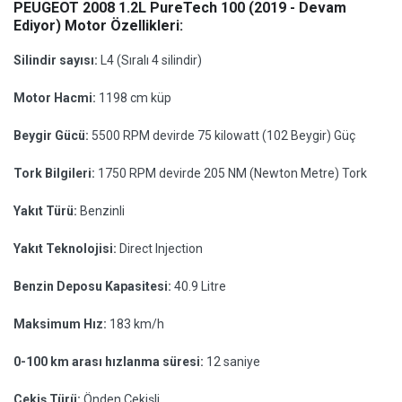
PEUGEOT 2008 1.2L PureTech 100 (2019 - Devam
Ediyor) Motor Özellikleri:
Silindir sayısı:
L4 (Sıralı 4 silindir)
Motor Hacmi:
1198 cm küp
Beygir Gücü:
5500 RPM devirde 75 kilowatt (102 Beygir) Güç
Tork Bilgileri:
1750 RPM devirde 205 NM (Newton Metre) Tork
Yakıt Türü:
Benzinli
Yakıt Teknolojisi:
Direct Injection
Benzin Deposu Kapasitesi:
40.9 Litre
Maksimum Hız:
183 km/h
0-100 km arası hızlanma süresi:
12 saniye
Çekiş Türü:
Önden Çekişli