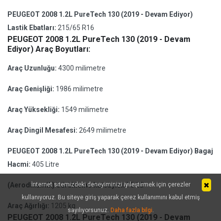
PEUGEOT 2008 1.2L PureTech 130 (2019 - Devam Ediyor)
Lastik Ebatları:
215/65 R16
PEUGEOT 2008 1.2L PureTech 130 (2019 - Devam
Ediyor) Araç Boyutları:
Araç Uzunluğu:
4300 milimetre
Araç Genişliği:
1986 milimetre
Araç Yüksekliği:
1549 milimetre
Araç Dingil Mesafesi:
2649 milimetre
PEUGEOT 2008 1.2L PureTech 130 (2019 - Devam Ediyor) Bagaj
Hacmi:
405 Litre
(Aerodinamik) Sürükleme katsayısı:
İnternet sitemizdeki deneyiminizi iyileştirmek için çerezler
75 CD
kullanıyoruz. Bu siteye giriş yaparak çerez kullanımını kabul etmiş
Araç Ağırlığı:
1205 kg
sayılıyorsunuz.
Daha fazla bilgi
.
PEUGEOT 2008 1.2L PureTech 130 (2019 - Devam