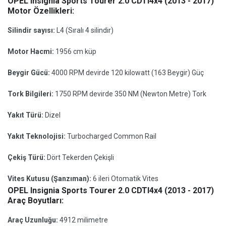
OPEL Insignia Sports Tourer 2.0 CDTI4x4 (2013 - 2017)
Motor Özellikleri:
Silindir sayısı:
L4 (Sıralı 4 silindir)
Motor Hacmi:
1956 cm küp
Beygir Gücü:
4000 RPM devirde 120 kilowatt (163 Beygir) Güç
Tork Bilgileri:
1750 RPM devirde 350 NM (Newton Metre) Tork
Yakıt Türü:
Dizel
Yakıt Teknolojisi:
Turbocharged Common Rail
Çekiş Türü:
Dört Tekerden Çekişli
Vites Kutusu (Şanzıman):
6 ileri Otomatik Vites
OPEL Insignia Sports Tourer 2.0 CDTI4x4 (2013 - 2017)
Araç Boyutları:
Araç Uzunluğu:
4912 milimetre