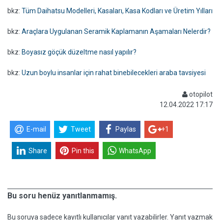
bkz:
Tüm Daihatsu Modelleri, Kasaları, Kasa Kodları ve Üretim Yılları
bkz:
Araçlara Uygulanan Seramik Kaplamanın Aşamaları Nelerdir?
bkz:
Boyasız göçük düzeltme nasıl yapılır?
bkz:
Uzun boylu insanlar için rahat binebilecekleri araba tavsiyesi
otopilot
12.04.2022 17:17
E-mail
Tweet
Paylas
+1
Share
Pin this
WhatsApp
Bu soru henüz yanıtlanmamış.
Bu soruya sadece kayıtlı kullanıcılar yanıt yazabilirler. Yanıt yazmak