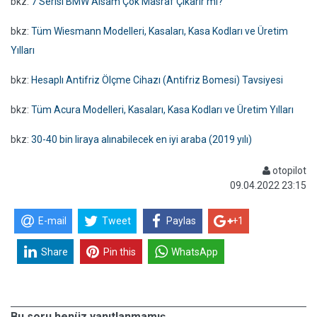
bkz:
7 Serisi BMW Alsam Çok Masraf Çıkarır mı?
bkz:
Tüm Wiesmann Modelleri, Kasaları, Kasa Kodları ve Üretim
Yılları
bkz:
Hesaplı Antifriz Ölçme Cihazı (Antifriz Bomesi) Tavsiyesi
bkz:
Tüm Acura Modelleri, Kasaları, Kasa Kodları ve Üretim Yılları
bkz:
30-40 bin liraya alınabilecek en iyi araba (2019 yılı)
otopilot
09.04.2022 23:15
E-mail
Tweet
Paylas
+1
Share
Pin this
WhatsApp
Bu soru henüz yanıtlanmamış.