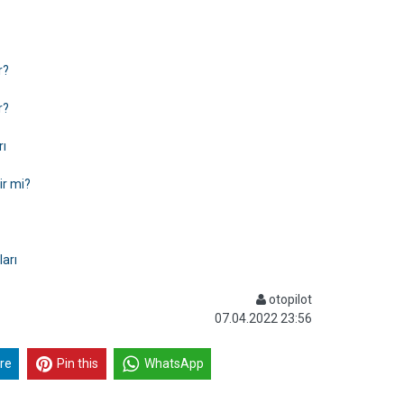
r?
r?
rı
ir mi?
ları
otopilot
07.04.2022 23:56
re
Pin this
WhatsApp