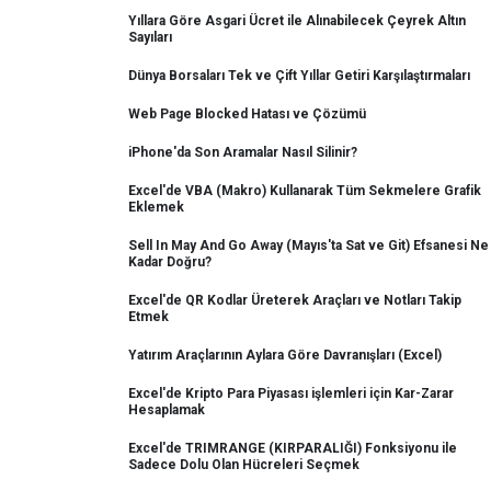
Yıllara Göre Asgari Ücret ile Alınabilecek Çeyrek Altın
Sayıları
Dünya Borsaları Tek ve Çift Yıllar Getiri Karşılaştırmaları
Web Page Blocked Hatası ve Çözümü
iPhone'da Son Aramalar Nasıl Silinir?
Excel'de VBA (Makro) Kullanarak Tüm Sekmelere Grafik
Eklemek
Sell In May And Go Away (Mayıs'ta Sat ve Git) Efsanesi Ne
Kadar Doğru?
Excel'de QR Kodlar Üreterek Araçları ve Notları Takip
Etmek
Yatırım Araçlarının Aylara Göre Davranışları (Excel)
Excel'de Kripto Para Piyasası işlemleri için Kar-Zarar
Hesaplamak
Excel'de TRIMRANGE (KIRPARALIĞI) Fonksiyonu ile
Sadece Dolu Olan Hücreleri Seçmek