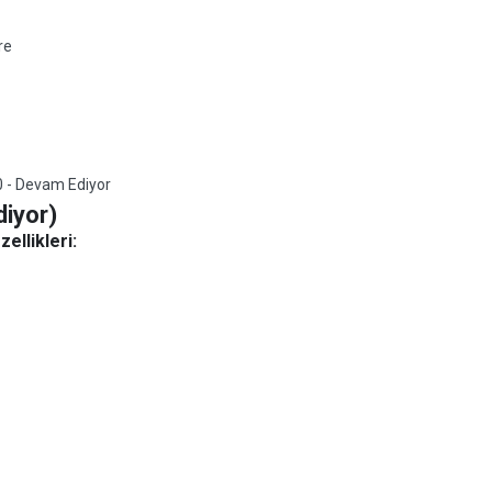
re
 - Devam Ediyor
iyor)
ellikleri: