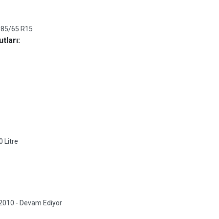
185/65 R15
tları:
0 Litre
2010 - Devam Ediyor