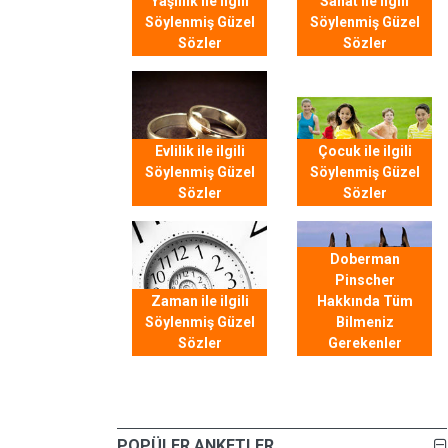
Yaşlılık ile ilgili
Sanat ile ilgili
Söylenmiş Güzel
Söylenmiş Güzel
Sözler
Sözler
Evlilik ile ilgili
Çocuk ile ilgili
Söylenmiş Güzel
Söylenmiş Güzel
Sözler
Sözler
Doberman
Pinscher
Zaman ile ilgili
Hakkında Tüm
Söylenmiş Güzel
Bilmeniz
Sözler
Gerekenler
POPÜLER ANKETLER