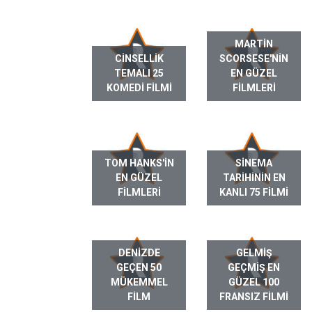
MARTIN
CINSELLIK
SCORSESE'NIN
TEMALI 25
EN GÜZEL
KOMEDI FILMI
FILMLERI
TOM HANKS'IN
SINEMA
EN GÜZEL
TARIHININ EN
FILMLERI
KANLI 75 FILMI
DENIZDE
GELMIŞ
GEÇEN 50
GEÇMIŞ EN
MÜKEMMEL
GÜZEL 100
FILM
FRANSIZ FILMI