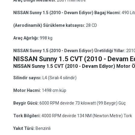
Araç Dingil Mesafesi:
2601 milimetre
NISSAN Sunny 1.5 (2010 - Devam Ediyor) Bagaj Hacmi:
490 Lit
(Aerodinamik) Sürükleme katsayısı:
28 CD
Araç Ağırlığı:
998 kg
NISSAN Sunny 1.5 (2010 - Devam Ediyor) Üretildiği Yıllar:
2010
NISSAN Sunny 1.5 CVT (2010 - Devam Ed
NISSAN Sunny 1.5 CVT (2010 - Devam Ediyor) Motor Öz
Silindir sayısı:
L4 (Sıralı 4 silindir)
Motor Hacmi:
1498 cm küp
Beygir Gücü:
6000 RPM devirde 73 kilowatt (99 Beygir) Güç
Tork Bilgileri:
4000 RPM devirde 134 NM (Newton Metre) Tork
Yakıt Türü:
Benzinli