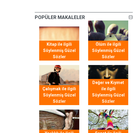
POPÜLER MAKALELER
Kitap ile ilgili
Ölüm ile ilgili
Söylenmiş Güzel
Söylenmiş Güzel
Sözler
Sözler
Değer ve Kıymet
Çalışmak ile ilgili
ile ilgili
Söylenmiş Güzel
Söylenmiş Güzel
Sözler
Sözler