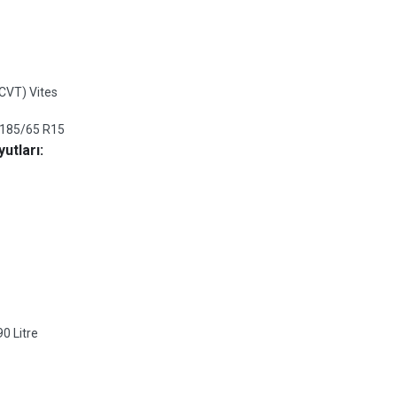
CVT) Vites
185/65 R15
utları:
90 Litre