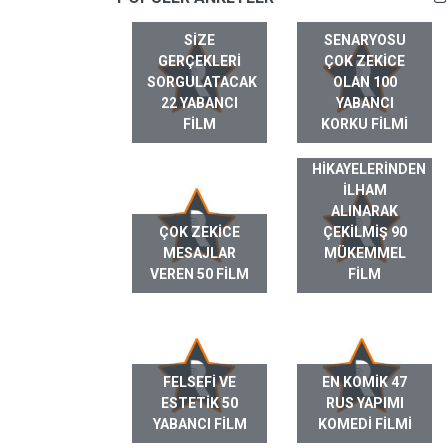
SIZE
SENARYOSU
GERÇEKLERI
ÇOK ZEKICE
SORGULATACAK
OLAN 100
22 YABANCI
YABANCI
FILM
KORKU FILMI
GERÇEK HAYAT
HIKAYELERINDEN
ILHAM
ALINARAK
ÇOK ZEKICE
ÇEKILMIŞ 90
MESAJLAR
MÜKEMMEL
VEREN 50 FILM
FILM
FELSEFI VE
EN KOMIK 47
ESTETIK 50
RUS YAPIMI
YABANCI FILM
KOMEDI FILMI