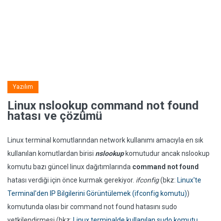
Yazılım
Linux nslookup command not found
hatası ve çözümü
Linux terminal komutlarından network kullanımı amacıyla en sık
kullanılan komutlardan birisi
nslookup
komutudur ancak nslookup
komutu bazı güncel linux dağıtımlarında
command not found
hatası verdiği için önce kurmak gerekiyor.
ifconfig
(bkz:
Linux'te
Terminal'den IP Bilgilerini Görüntülemek (ifconfig komutu)
)
komutunda olası bir command not found hatasını sudo
yetkilendirmesi (bkz:
Linux terminalde kullanılan sudo komutu