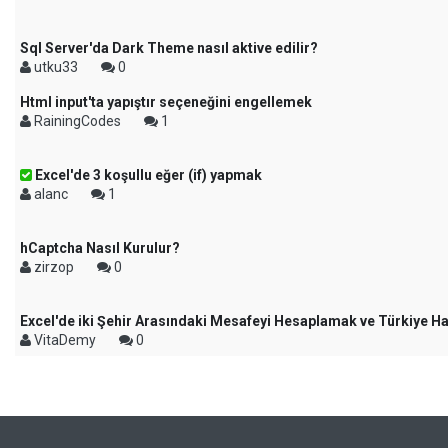
Sql Server'da Dark Theme nasıl aktive edilir?
utku33
0
Html input'ta yapıştır seçeneğini engellemek
RainingCodes
1
Excel'de 3 koşullu eğer (if) yapmak
alanc
1
hCaptcha Nasıl Kurulur?
zirzop
0
Excel'de iki Şehir Arasındaki Mesafeyi Hesaplamak ve Türkiye 
VitaDemy
0