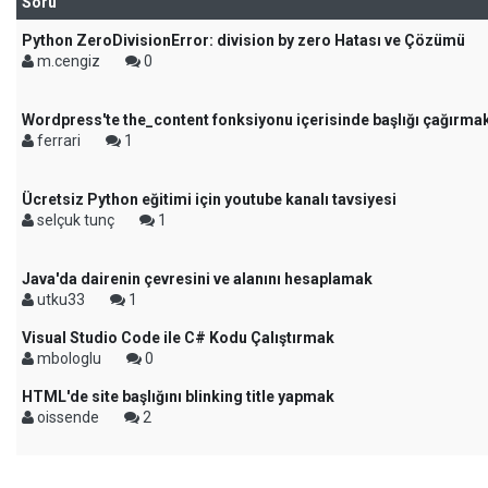
Soru
Python ZeroDivisionError: division by zero Hatası ve Çözümü
m.cengiz
0
Wordpress'te the_content fonksiyonu içerisinde başlığı çağırma
ferrari
1
Ücretsiz Python eğitimi için youtube kanalı tavsiyesi
selçuk tunç
1
Java'da dairenin çevresini ve alanını hesaplamak
utku33
1
Visual Studio Code ile C# Kodu Çalıştırmak
mbologlu
0
HTML'de site başlığını blinking title yapmak
oissende
2