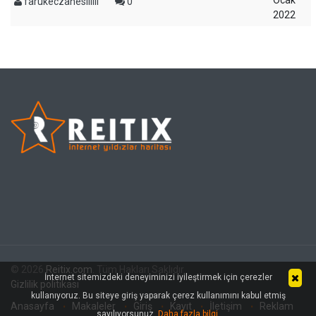
Ocak
farukeczanesiiiiii
0
2022
© 2026
Reitix.com
. Tüm Hakları Saklıdır.
İnternet sitemizdeki deneyiminizi iyileştirmek için çerezler
Gizlilik politikası
kullanıyoruz. Bu siteye giriş yaparak çerez kullanımını kabul etmiş
Anasayfa
Makaleler
Giriş
Kayıt
İletişim
Reklam
sayılıyorsunuz.
Daha fazla bilgi
.