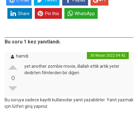
E-mail
Tweet
Paylas
+1
Share
Pin this
WhatsApp
Bu soru 1 kez yanıtlandı.
30 Nisan 2022 09:42
hamdi
yet another zombie movie, illallah ettik artık yeter
dedirten filmlerden bir diğeri
0
Bu soruya sadece kayıtlı kullanıcılar yanıt yazabilirler. Yanıt yazmak
için lütfen giriş yapınız.