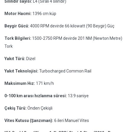
Silindir sayısı:
L4 (Sıralı 4 silindir)
Motor Hacmi:
1396 cm küp
Beygir Gücü:
4000 RPM devirde 66 kilowatt (90 Beygir) Güç
Tork Bilgileri:
1500-2750 RPM devirde 201 NM (Newton Metre)
Tork
Yakıt Türü:
Dizel
Yakıt Teknolojisi:
Turbocharged Common Rail
Maksimum Hız:
171 km/h
0-100 km arası hızlanma süresi:
13.9 saniye
Çekiş Türü:
Önden Çekişli
Vites Kutusu (Şanzıman):
6 ileri Manuel Vites