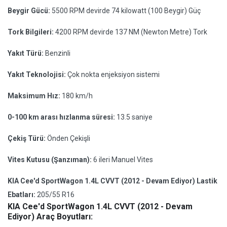
Beygir Gücü:
5500 RPM devirde 74 kilowatt (100 Beygir) Güç
Tork Bilgileri:
4200 RPM devirde 137 NM (Newton Metre) Tork
Yakıt Türü:
Benzinli
Yakıt Teknolojisi:
Çok nokta enjeksiyon sistemi
Maksimum Hız:
180 km/h
0-100 km arası hızlanma süresi:
13.5 saniye
Çekiş Türü:
Önden Çekişli
Vites Kutusu (Şanzıman):
6 ileri Manuel Vites
KIA Cee'd SportWagon 1.4L CVVT (2012 - Devam Ediyor) Lastik
Ebatları:
205/55 R16
KIA Cee'd SportWagon 1.4L CVVT (2012 - Devam
Ediyor) Araç Boyutları: