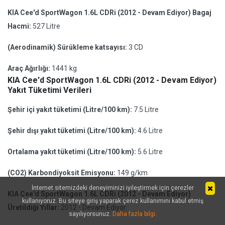
KIA Cee'd SportWagon 1.6L CDRi (2012 - Devam Ediyor) Bagaj
Hacmi:
527 Litre
(Aerodinamik) Sürükleme katsayısı:
3 CD
Araç Ağırlığı:
1441 kg
KIA Cee'd SportWagon 1.6L CDRi (2012 - Devam Ediyor)
Yakıt Tüketimi Verileri
Şehir içi yakıt tüketimi (Litre/100 km):
7.5 Litre
Şehir dışı yakıt tüketimi (Litre/100 km):
4.6 Litre
Ortalama yakıt tüketimi (Litre/100 km):
5.6 Litre
(CO2) Karbondiyoksit Emisyonu:
149 g/km
İnternet sitemizdeki deneyiminizi iyileştirmek için çerezler
KIA Cee'd SportWagon 1.6L CDRi (2012 - Devam Ediyor)
kullanıyoruz. Bu siteye giriş yaparak çerez kullanımını kabul etmiş
Üretildiği Yıllar:
2012 - Devam Ediyor
sayılıyorsunuz.
Daha fazla bilgi
.