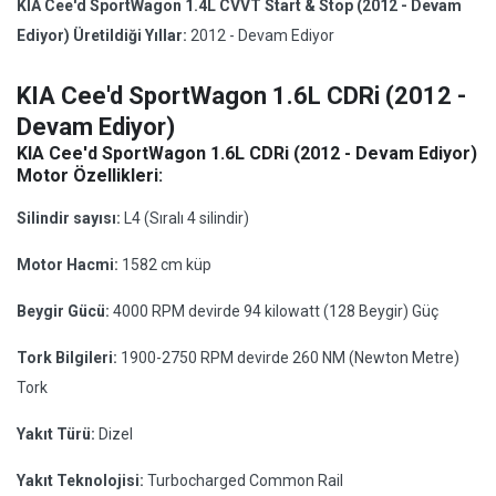
KIA Cee'd SportWagon 1.4L CVVT Start & Stop (2012 - Devam
Ediyor) Üretildiği Yıllar:
2012 - Devam Ediyor
KIA Cee'd SportWagon 1.6L CDRi (2012 -
Devam Ediyor)
KIA Cee'd SportWagon 1.6L CDRi (2012 - Devam Ediyor)
Motor Özellikleri:
Silindir sayısı:
L4 (Sıralı 4 silindir)
Motor Hacmi:
1582 cm küp
Beygir Gücü:
4000 RPM devirde 94 kilowatt (128 Beygir) Güç
Tork Bilgileri:
1900-2750 RPM devirde 260 NM (Newton Metre)
Tork
Yakıt Türü:
Dizel
Yakıt Teknolojisi:
Turbocharged Common Rail