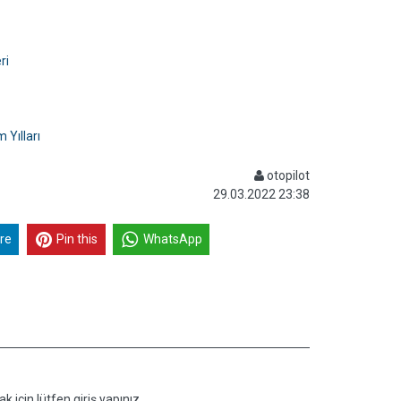
ri
 Yılları
otopilot
29.03.2022 23:38
re
Pin this
WhatsApp
k için lütfen giriş yapınız.