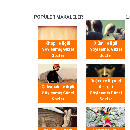
POPÜLER MAKALELER
Kitap ile ilgili
Ölüm ile ilgili
Söylenmiş Güzel
Söylenmiş Güzel
Sözler
Sözler
Değer ve Kıymet
Çalışmak ile ilgili
ile ilgili
Söylenmiş Güzel
Söylenmiş Güzel
Sözler
Sözler