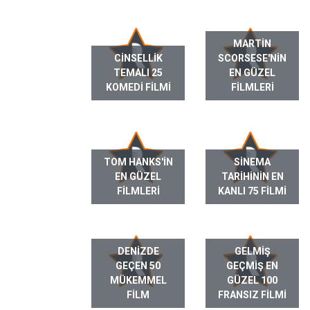
MARTIN
CINSELLIK
SCORSESE'NIN
TEMALI 25
EN GÜZEL
KOMEDI FILMI
FILMLERI
TOM HANKS'IN
SINEMA
EN GÜZEL
TARIHININ EN
FILMLERI
KANLI 75 FILMI
DENIZDE
GELMIŞ
GEÇEN 50
GEÇMIŞ EN
MÜKEMMEL
GÜZEL 100
FILM
FRANSIZ FILMI