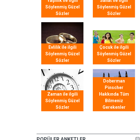
Yaşlılık ile ilgili
Sanat ile ilgili
Söylenmiş Güzel
Söylenmiş Güzel
Sözler
Sözler
Evlilik ile ilgili
Çocuk ile ilgili
Söylenmiş Güzel
Söylenmiş Güzel
Sözler
Sözler
Doberman
Pinscher
Zaman ile ilgili
Hakkında Tüm
Söylenmiş Güzel
Bilmeniz
Sözler
Gerekenler
POPÜLER ANKETLER