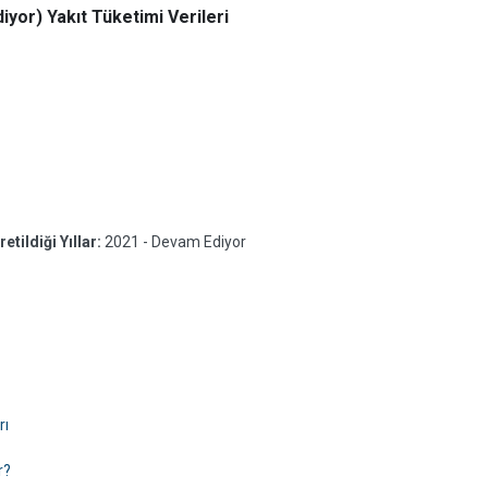
yor) Yakıt Tüketimi Verileri
tildiği Yıllar:
2021 - Devam Ediyor
rı
r?