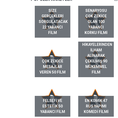
SIZE
SENARYOSU
GERÇEKLERI
ÇOK ZEKICE
SORGULATACAK
OLAN 100
22 YABANCI
YABANCI
FILM
KORKU FILMI
GERÇEK HAYAT
HIKAYELERINDEN
ILHAM
ALINARAK
ÇOK ZEKICE
ÇEKILMIŞ 90
MESAJLAR
MÜKEMMEL
VEREN 50 FILM
FILM
FELSEFI VE
EN KOMIK 47
ESTETIK 50
RUS YAPIMI
YABANCI FILM
KOMEDI FILMI