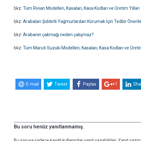
bkz:
Tüm Rivian Modelleri, Kasaları, Kasa Kodları ve Üretim Yılları
bkz:
Arabaları Şiddetli Yağmurlardan Korumak İçin Tedbir Önerile
bkz:
Arabanın çakmağı neden çalışmaz?
bkz:
Tüm Maruti Suzuki Modelleri, Kasaları, Kasa Kodları ve Üretim
E-mail
Tweet
Paylas
+1
Sha
Bu soru henüz yanıtlanmamış.
Bu soruya sadece kayıtlı kullanıcılar yanıt yazabilirler. Yanıt yazma