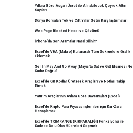
Yıllara Göre Asgari Ücret ile Alınabilecek Çeyrek Altın
Sayıları
Dünya Borsaları Tek ve Çift Yıllar Getiri Karşılaştırmaları
Web Page Blocked Hatası ve Çözümü
iPhone'da Son Aramalar Nasıl Silinir?
Excel'de VBA (Makro) Kullanarak Tüm Sekmelere Grafik
Eklemek
Sell In May And Go Away (Mayıs'ta Sat ve Git) Efsanesi Ne
Kadar Doğru?
Excel'de QR Kodlar Üreterek Araçları ve Notları Takip
Etmek
Yatırım Araçlarının Aylara Göre Davranışları (Excel)
Excel'de Kripto Para Piyasası işlemleri için Kar-Zarar
Hesaplamak
Excel'de TRIMRANGE (KIRPARALIĞI) Fonksiyonu ile
Sadece Dolu Olan Hücreleri Seçmek