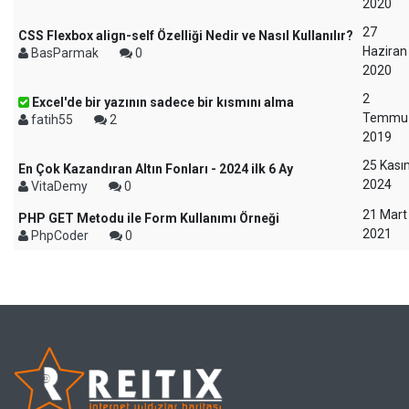
2020
27
CSS Flexbox align-self Özelliği Nedir ve Nasıl Kullanılır?
Haziran
BasParmak
0
2020
2
Excel'de bir yazının sadece bir kısmını alma
Temmu
fatih55
2
2019
25 Kası
En Çok Kazandıran Altın Fonları - 2024 ilk 6 Ay
2024
VitaDemy
0
21 Mart
PHP GET Metodu ile Form Kullanımı Örneği
2021
PhpCoder
0