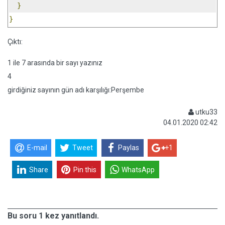
}
}
Çıktı:
1 ile 7 arasında bir sayı yazınız
4
girdiğiniz sayının gün adı karşılığı:Perşembe
utku33
04.01.2020 02:42
E-mail
Tweet
Paylas
+1
Share
Pin this
WhatsApp
Bu soru 1 kez yanıtlandı.