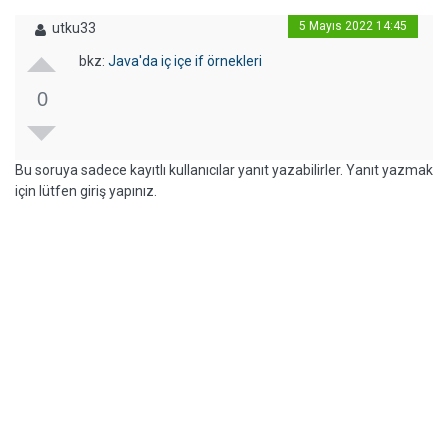
5 Mayıs 2022 14:45
utku33
bkz:
Java'da iç içe if örnekleri
0
Bu soruya sadece kayıtlı kullanıcılar yanıt yazabilirler. Yanıt yazmak
için lütfen giriş yapınız.