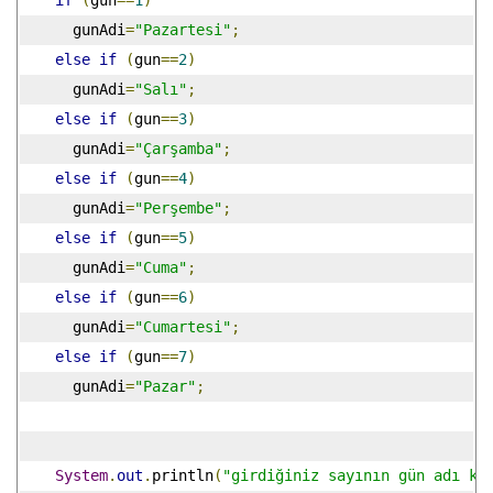
if
(
gun
==
1
)
      gunAdi
=
"Pazartesi"
;
else
if
(
gun
==
2
)
      gunAdi
=
"Salı"
;
else
if
(
gun
==
3
)
      gunAdi
=
"Çarşamba"
;
else
if
(
gun
==
4
)
      gunAdi
=
"Perşembe"
;
else
if
(
gun
==
5
)
      gunAdi
=
"Cuma"
;
else
if
(
gun
==
6
)
      gunAdi
=
"Cumartesi"
;
else
if
(
gun
==
7
)
      gunAdi
=
"Pazar"
;
System
.
out
.
println
(
"girdiğiniz sayının gün adı ka