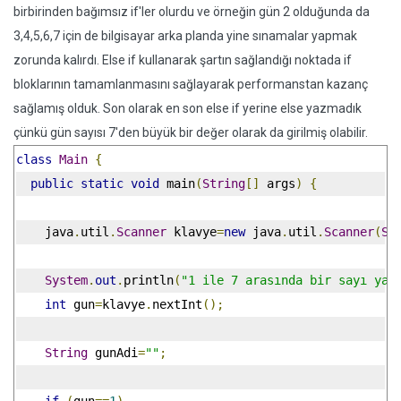
birbirinden bağımsız if'ler olurdu ve örneğin gün 2 olduğunda da
3,4,5,6,7 için de bilgisayar arka planda yine sınamalar yapmak
zorunda kalırdı. Else if kullanarak şartın sağlandığı noktada if
bloklarının tamamlanmasını sağlayarak performanstan kazanç
sağlamış olduk. Son olarak en son else if yerine else yazmadık
çünkü gün sayısı 7'den büyük bir değer olarak da girilmiş olabilir.
class
Main
{
public
static
void
 main
(
String
[]
 args
)
{
    java
.
util
.
Scanner
 klavye
=
new
 java
.
util
.
Scanner
(
Sy
System
.
out
.
println
(
"1 ile 7 arasında bir sayı yaz
int
 gun
=
klavye
.
nextInt
();
String
 gunAdi
=
""
;