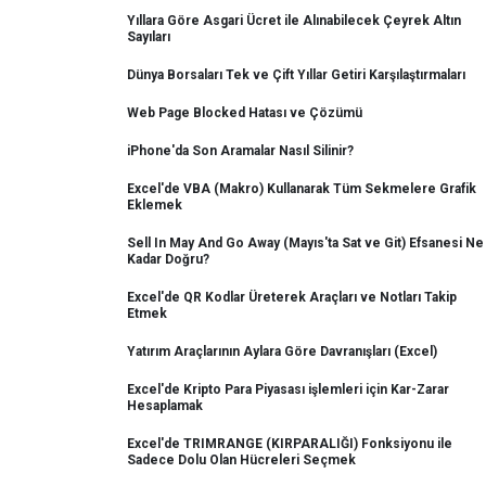
Yıllara Göre Asgari Ücret ile Alınabilecek Çeyrek Altın
Sayıları
Dünya Borsaları Tek ve Çift Yıllar Getiri Karşılaştırmaları
Web Page Blocked Hatası ve Çözümü
iPhone'da Son Aramalar Nasıl Silinir?
Excel'de VBA (Makro) Kullanarak Tüm Sekmelere Grafik
Eklemek
Sell In May And Go Away (Mayıs'ta Sat ve Git) Efsanesi Ne
Kadar Doğru?
Excel'de QR Kodlar Üreterek Araçları ve Notları Takip
Etmek
Yatırım Araçlarının Aylara Göre Davranışları (Excel)
Excel'de Kripto Para Piyasası işlemleri için Kar-Zarar
Hesaplamak
Excel'de TRIMRANGE (KIRPARALIĞI) Fonksiyonu ile
Sadece Dolu Olan Hücreleri Seçmek