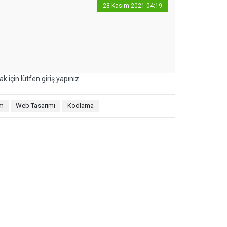
28 Kasım 2021 04:19
k için lütfen giriş yapınız.
ım
Web Tasarımı
Kodlama