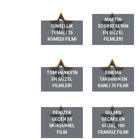
MARTIN
CINSELLIK
SCORSESE'NIN
TEMALI 25
EN GÜZEL
KOMEDI FILMI
FILMLERI
TOM HANKS'IN
SINEMA
EN GÜZEL
TARIHININ EN
FILMLERI
KANLI 75 FILMI
DENIZDE
GELMIŞ
GEÇEN 50
GEÇMIŞ EN
MÜKEMMEL
GÜZEL 100
FILM
FRANSIZ FILMI