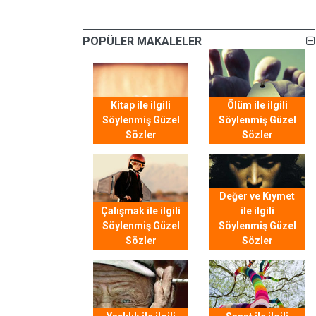
POPÜLER MAKALELER
Kitap ile ilgili
Ölüm ile ilgili
Söylenmiş Güzel
Söylenmiş Güzel
Sözler
Sözler
Değer ve Kıymet
Çalışmak ile ilgili
ile ilgili
Söylenmiş Güzel
Söylenmiş Güzel
Sözler
Sözler