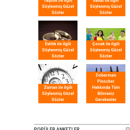
Yaşlılık ile ilgili
Sanat ile ilgili
Söylenmiş Güzel
Söylenmiş Güzel
Sözler
Sözler
Evlilik ile ilgili
Çocuk ile ilgili
Söylenmiş Güzel
Söylenmiş Güzel
Sözler
Sözler
Doberman
Pinscher
Zaman ile ilgili
Hakkında Tüm
Söylenmiş Güzel
Bilmeniz
Sözler
Gerekenler
POPÜLER ANKETLER