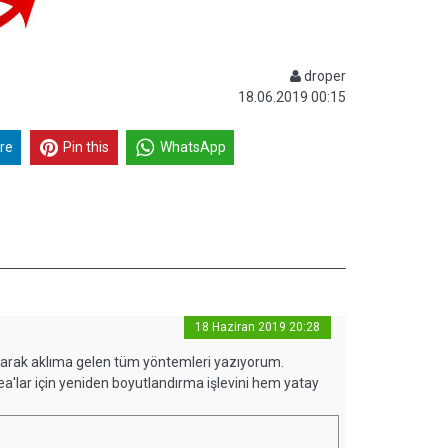
droper
18.06.2019 00:15
re
Pin this
WhatsApp
18 Haziran 2019 20:28
 olarak aklıma gelen tüm yöntemleri yazıyorum.
rea'lar için yeniden boyutlandırma işlevini hem yatay