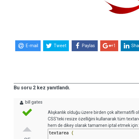
E-mail
Tweet
Paylas
+1
Sha
Bu soru 2 kez yanıtlandı.
bill gates
Alışkanlık olduğu üzere birden çok alternatifli
CSS'teki resize özelliğini kullanarak tüm texta
hem de dikey olarak tamamen iptal etmek için:
textarea 
{