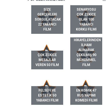
SIZE
SENARYOSU
GERÇEKLERI
ÇOK ZEKICE
SORGULATACAK
OLAN 100
22 YABANCI
YABANCI
FILM
KORKU FILMI
GERÇEK HAYAT
HIKAYELERINDEN
ILHAM
ALINARAK
ÇOK ZEKICE
ÇEKILMIŞ 90
MESAJLAR
MÜKEMMEL
VEREN 50 FILM
FILM
FELSEFI VE
EN KOMIK 47
ESTETIK 50
RUS YAPIMI
YABANCI FILM
KOMEDI FILMI