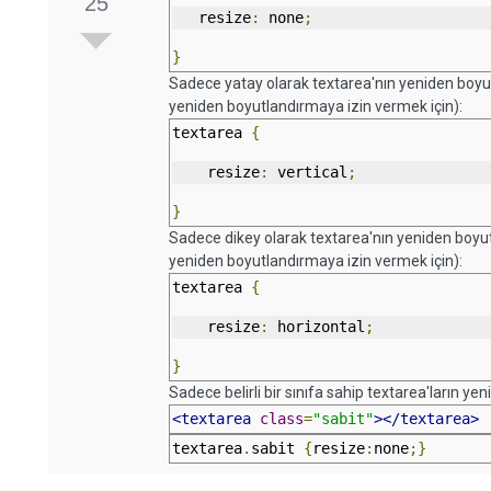
25
   resize
:
 none
;
}
Sadece yatay olarak textarea'nın yeniden boyut
yeniden boyutlandırmaya izin vermek için):
textarea 
{
    resize
:
 vertical
;
}
Sadece dikey olarak textarea'nın yeniden boyut
yeniden boyutlandırmaya izin vermek için):
textarea 
{
    resize
:
 horizontal
;
}
Sadece belirli bir sınıfa sahip textarea'ların ye
<textarea
class
=
"sabit"
></textarea>
textarea
.
sabit 
{
resize
:
none
;}