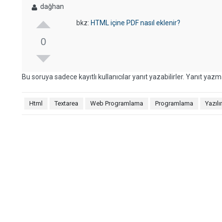
dağhan
bkz:
HTML içine PDF nasıl eklenir?
0
Bu soruya sadece kayıtlı kullanıcılar yanıt yazabilirler. Yanıt yazma
Html
Textarea
Web Programlama
Programlama
Yazıl