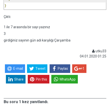
}
Çıktı:
1 ile 7 arasında bir sayı yazınız
3
girdiğiniz sayının gün adı karşılığı:Çarşamba
utku33
04.01.2020 01:25
E-mail
Tweet
Paylas
+1
Share
Pin this
WhatsApp
Bu soru 1 kez yanıtlandı.