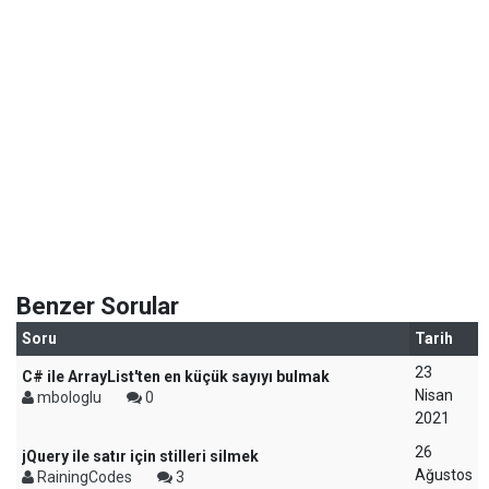
Benzer Sorular
Soru
Tarih
23
C# ile ArrayList'ten en küçük sayıyı bulmak
Nisan
mbologlu
0
2021
26
jQuery ile satır için stilleri silmek
Ağustos
RainingCodes
3