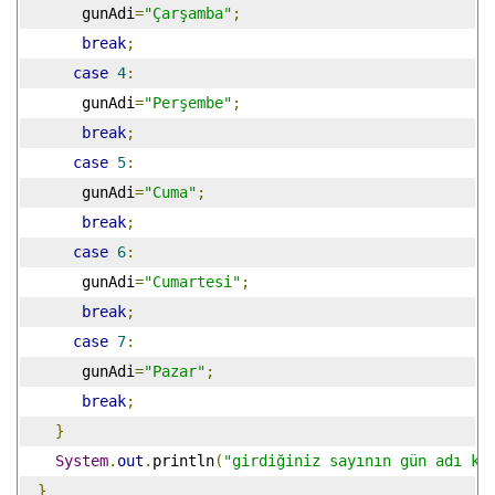
       gunAdi
=
"Çarşamba"
;
break
;
case
4
:
       gunAdi
=
"Perşembe"
;
break
;
case
5
:
       gunAdi
=
"Cuma"
;
break
;
case
6
:
       gunAdi
=
"Cumartesi"
;
break
;
case
7
:
       gunAdi
=
"Pazar"
;
break
;
}
System
.
out
.
println
(
"girdiğiniz sayının gün adı ka
}