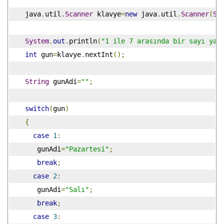
    java
.
util
.
Scanner
 klavye
=
new
 java
.
util
.
Scanner
(
Sy
System
.
out
.
println
(
"1 ile 7 arasında bir sayı yaz
int
 gun
=
klavye
.
nextInt
();
String
 gunAdi
=
""
;
switch
(
gun
)
{
case
1
:
       gunAdi
=
"Pazartesi"
;
break
;
case
2
:
       gunAdi
=
"Salı"
;
break
;
case
3
: