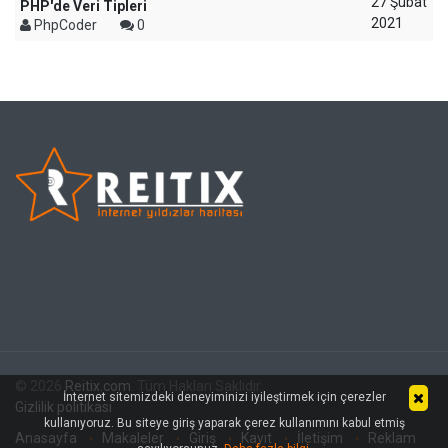
27 Şubat
PHP'de Veri Tipleri
2021
PhpCoder
0
© 2026
Reitix.com
. Tüm Hakları Saklıdır.
İnternet sitemizdeki deneyiminizi iyileştirmek için çerezler
Gizlilik politikası
kullanıyoruz. Bu siteye giriş yaparak çerez kullanımını kabul etmiş
Anasayfa
Makaleler
Giriş
Kayıt
İletişim
Reklam