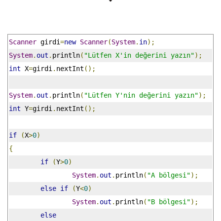
Scanner
 girdi
=
new
Scanner
(
System
.
in
);
System
.
out
.
println
(
"Lütfen X'in değerini yazın"
);
int
 X
=
girdi
.
nextInt
();
System
.
out
.
println
(
"Lütfen Y'nin değerini yazın"
);
int
 Y
=
girdi
.
nextInt
();
if
(
X
>
0
)
{
if
(
Y
>
0
)
System
.
out
.
println
(
"A bölgesi"
);
else
if
(
Y
<
0
)
System
.
out
.
println
(
"B bölgesi"
);
else