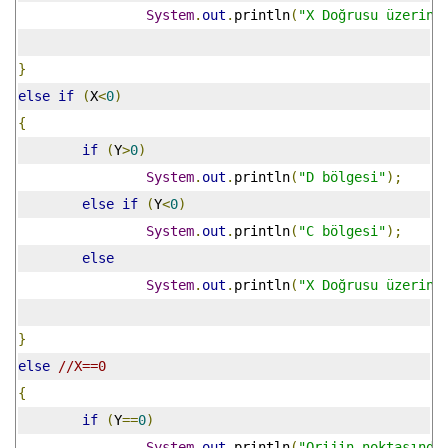
System
.
out
.
println
(
"X Doğrusu üzerind
}
else
if
(
X
<
0
)
{
if
(
Y
>
0
)
System
.
out
.
println
(
"D bölgesi"
);
else
if
(
Y
<
0
)
System
.
out
.
println
(
"C bölgesi"
);
else
System
.
out
.
println
(
"X Doğrusu üzerind
}
else
//X==0
{
if
(
Y
==
0
)
System
.
out
.
println
(
"Orijin noktasında