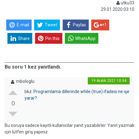
utku33
29.01.2020 03:10
E-mail
Tweet
Paylas
+1
Share
Pin this
WhatsApp
Bu soru 1 kez yanıtlandı.
19 Aralık 2021 10:34
mbologlu
bkz:
Programlama dillerinde while (true) ifadesi ne işe
yarar?
0
Bu soruya sadece kayıtlı kullanıcılar yanıt yazabilirler. Yanıt yazmak
için lütfen giriş yapınız.