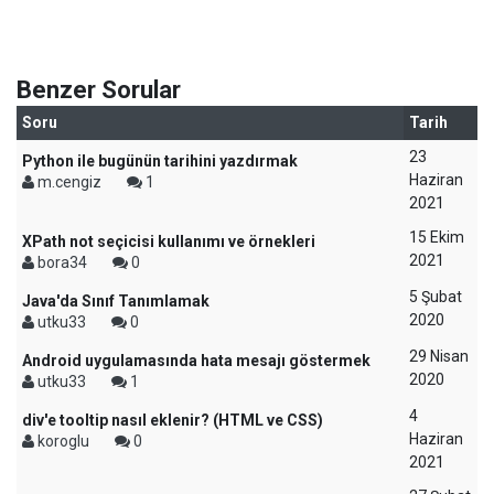
Benzer Sorular
Soru
Tarih
23
Python ile bugünün tarihini yazdırmak
Haziran
m.cengiz
1
2021
15 Ekim
XPath not seçicisi kullanımı ve örnekleri
2021
bora34
0
5 Şubat
Java'da Sınıf Tanımlamak
2020
utku33
0
29 Nisan
Android uygulamasında hata mesajı göstermek
2020
utku33
1
4
div'e tooltip nasıl eklenir? (HTML ve CSS)
Haziran
koroglu
0
2021