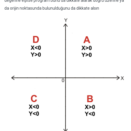
değerine eşitse program bunu da dikkate alarak doğru üzerine ya
da orijin noktasunda bulunulduğunu da dikkate alsın