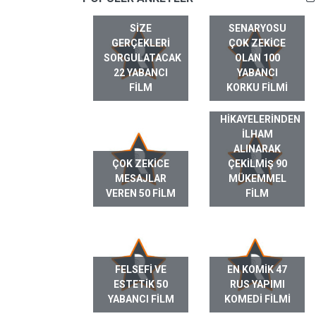
SIZE
SENARYOSU
GERÇEKLERI
ÇOK ZEKICE
SORGULATACAK
OLAN 100
22 YABANCI
YABANCI
FILM
KORKU FILMI
GERÇEK HAYAT
HIKAYELERINDEN
ILHAM
ALINARAK
ÇOK ZEKICE
ÇEKILMIŞ 90
MESAJLAR
MÜKEMMEL
VEREN 50 FILM
FILM
FELSEFI VE
EN KOMIK 47
ESTETIK 50
RUS YAPIMI
YABANCI FILM
KOMEDI FILMI