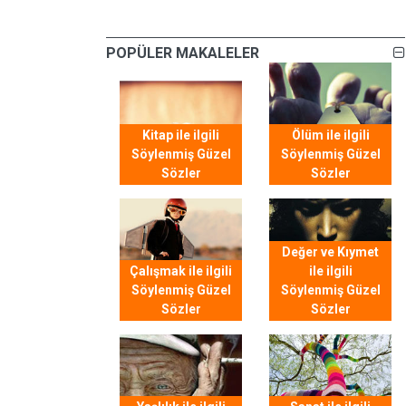
POPÜLER MAKALELER
Kitap ile ilgili
Ölüm ile ilgili
Söylenmiş Güzel
Söylenmiş Güzel
Sözler
Sözler
Değer ve Kıymet
Çalışmak ile ilgili
ile ilgili
Söylenmiş Güzel
Söylenmiş Güzel
Sözler
Sözler