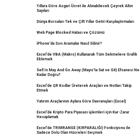
Yıllara Göre Asgari Ücret ile Alınabilecek Çeyrek Altın
Sayıları
Dünya Borsaları Tek ve Çift Yıllar Getiri Karşılaştırmaları
Web Page Blocked Hatası ve Çözümü
iPhone'da Son Aramalar Nasıl Silinir?
Excel'de VBA (Makro) Kullanarak Tüm Sekmelere Grafik
Eklemek
Sell In May And Go Away (Mayıs'ta Sat ve Git) Efsanesi Ne
Kadar Doğru?
Excel'de QR Kodlar Üreterek Araçları ve Notları Takip
Etmek
Yatırım Araçlarının Aylara Göre Davranışları (Excel)
Excel'de Kripto Para Piyasası işlemleri için Kar-Zarar
Hesaplamak
Excel'de TRIMRANGE (KIRPARALIĞI) Fonksiyonu ile
Sadece Dolu Olan Hücreleri Seçmek