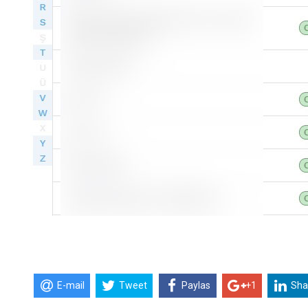
E-mail
Tweet
Paylas
+1
Sha