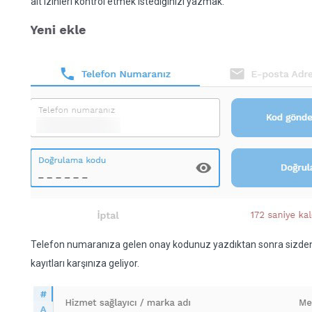
ait izinleri kontrol etmek istediğinizi yazmak.
Telefon numaranıza gelen onay kodunuz yazdıktan sonra sizden re
kayıtları karşınıza geliyor.