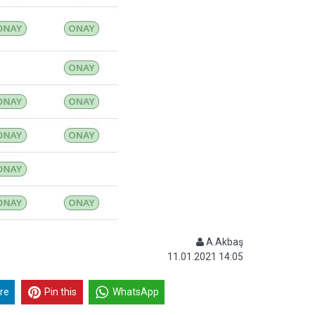
A.Akbaş
11.01.2021 14:05
re
Pin this
WhatsApp