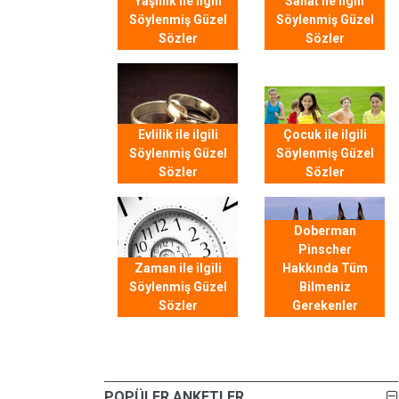
Yaşlılık ile ilgili
Sanat ile ilgili
Söylenmiş Güzel
Söylenmiş Güzel
Sözler
Sözler
Evlilik ile ilgili
Çocuk ile ilgili
Söylenmiş Güzel
Söylenmiş Güzel
Sözler
Sözler
Doberman
Pinscher
Zaman ile ilgili
Hakkında Tüm
Söylenmiş Güzel
Bilmeniz
Sözler
Gerekenler
POPÜLER ANKETLER