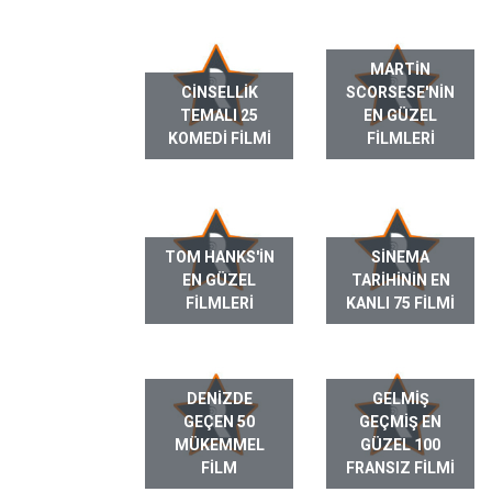
MARTIN
CINSELLIK
SCORSESE'NIN
TEMALI 25
EN GÜZEL
KOMEDI FILMI
FILMLERI
TOM HANKS'IN
SINEMA
EN GÜZEL
TARIHININ EN
FILMLERI
KANLI 75 FILMI
DENIZDE
GELMIŞ
GEÇEN 50
GEÇMIŞ EN
MÜKEMMEL
GÜZEL 100
FILM
FRANSIZ FILMI