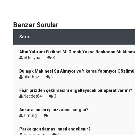
Benzer Sorular
Soru
Altın Yatırımı Fiziksel Mi Olmalı Yoksa Bankadan Mı Alınm
eftellyaa
3
Bulaşık Makinesi Su Almıyor ve Yıkama Yapmıyor Çözümü
akarboz
2
Fişin prizden çekilmesini engelleyecek bir aparat var mı?
Necdet64
3
Ankara'nın en iyi pizzacısı hangisi?
simurg
1
Parke gıcırdaması nasıl engellenir?
tatatataam
4