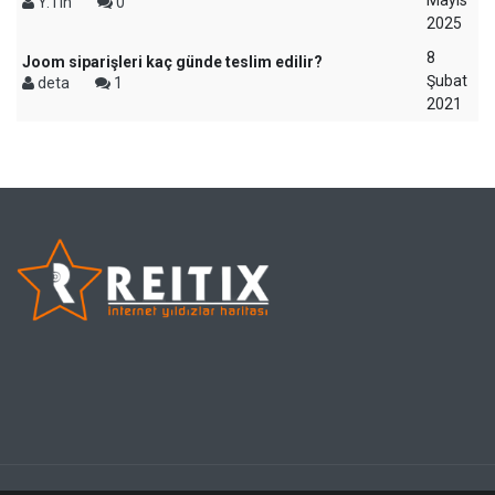
Mayıs
Y.Tin
0
2025
8
Joom siparişleri kaç günde teslim edilir?
Şubat
deta
1
2021