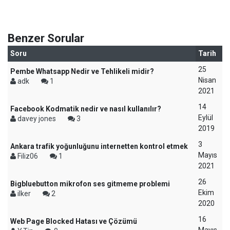
Benzer Sorular
Soru
Tarih
25
Pembe Whatsapp Nedir ve Tehlikeli midir?
Nisan
adk
1
2021
14
Facebook Kodmatik nedir ve nasıl kullanılır?
Eylül
davey jones
3
2019
3
Ankara trafik yoğunluğunu internetten kontrol etmek
Mayıs
Filiz06
1
2021
26
Bigbluebutton mikrofon ses gitmeme problemi
Ekim
ilker
2
2020
16
Web Page Blocked Hatası ve Çözümü