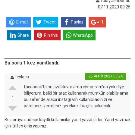
TülayGeriDöndü
07.11.2020 09:25
E-mail
Tweet
Paylas
+1
Share
Pin this
WhatsApp
Bu soru 1 kez yanıtlandı.
25 Aralık 2021 03:24
leylaca
facebook'ta bu özellik var ama instagram'da yok diye
biliyorum. belki bir araç kullanarak mümkün olabilir ama
1
bu sefer de araca instagram kullanıcı adınızı ve
parolanızı vermeniz gerekir ki bu çok sakıncalı
Bu soruya sadece kayıtlı kullanıcılar yanıt yazabilirler. Yanıt yazmak
için lütfen giriş yapınız.