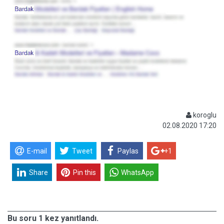
koroglu
02.08.2020 17:20
E-mail
Tweet
Paylas
+1
Share
Pin this
WhatsApp
Bu soru 1 kez yanıtlandı.