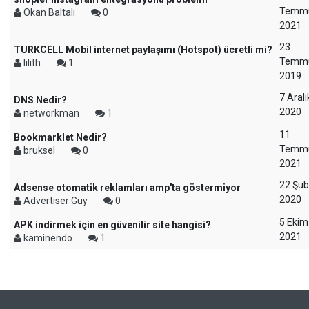
Temm
Okan Baltalı
0
2021
23
TURKCELL Mobil internet paylaşımı (Hotspot) ücretli mi?
Temm
lilith
1
2019
7 Aralı
DNS Nedir?
2020
networkman
1
11
Bookmarklet Nedir?
Temm
bruksel
0
2021
22 Şub
Adsense otomatik reklamları amp'ta göstermiyor
2020
Advertiser Guy
0
5 Ekim
APK indirmek için en güvenilir site hangisi?
2021
kaminendo
1