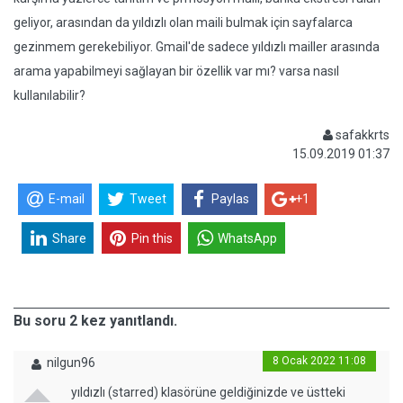
geliyor, arasından da yıldızlı olan maili bulmak için sayfalarca
gezinmem gerekebiliyor. Gmail'de sadece yıldızlı mailler arasında
arama yapabilmeyi sağlayan bir özellik var mı? varsa nasıl
kullanılabilir?
safakkrts
15.09.2019 01:37
E-mail
Tweet
Paylas
+1
Share
Pin this
WhatsApp
Bu soru 2 kez yanıtlandı.
8 Ocak 2022 11:08
nilgun96
yıldızlı (starred) klasörüne geldiğinizde ve üstteki