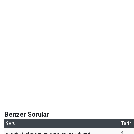
Benzer Sorular
Soru
Tarih
4
shopier instagram entegrasyonu problemi