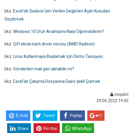
bkz:
Excel'de Sadece İzin Verilen Değerleri Açılır Kutudan
Seçtirmek
bkz:
Windows 10 Ürün Anahtarını Nasıl Öğrenebilirim?
bkz:
Çift ekran kartı driver sorunu (AMD Radeon)
bkz:
Linux Kullanmaya Başlamak İçin Distro Tavsiyesi
bkz:
Gönderilen mail geri alınabilir mi?
bkz:
Excel'de Çalışma Dosyasına Daire Şekli Çizmek
otopilot
29.06.2022 19:45
E-mail
Tweet
Paylas
+1
Share
Pin this
WhatsApp