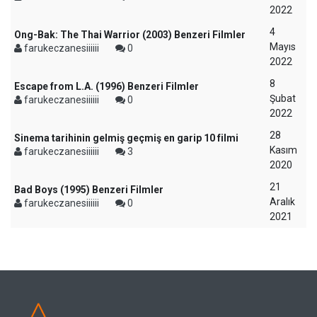
2022
4
Ong-Bak: The Thai Warrior (2003) Benzeri Filmler
Mayıs
farukeczanesiiiiii
0
2022
8
Escape from L.A. (1996) Benzeri Filmler
Şubat
farukeczanesiiiiii
0
2022
28
Sinema tarihinin gelmiş geçmiş en garip 10 filmi
Kasım
farukeczanesiiiiii
3
2020
21
Bad Boys (1995) Benzeri Filmler
Aralık
farukeczanesiiiiii
0
2021