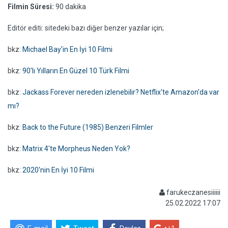
Filmin Süresi:
90 dakika
Editör editi: sitedeki bazı diğer benzer yazılar için;
bkz:
Michael Bay'in En İyi 10 Filmi
bkz:
90'lı Yılların En Güzel 10 Türk Filmi
bkz:
Jackass Forever nereden izlenebilir? Netflix'te Amazon'da var
mı?
bkz:
Back to the Future (1985) Benzeri Filmler
bkz:
Matrix 4'te Morpheus Neden Yok?
bkz:
2020'nin En İyi 10 Filmi
farukeczanesiiiiii
25.02.2022 17:07