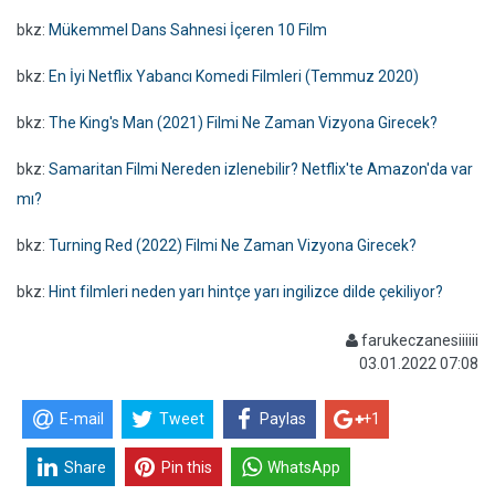
bkz:
Mükemmel Dans Sahnesi İçeren 10 Film
bkz:
En İyi Netflix Yabancı Komedi Filmleri (Temmuz 2020)
bkz:
The King's Man (2021) Filmi Ne Zaman Vizyona Girecek?
bkz:
Samaritan Filmi Nereden izlenebilir? Netflix'te Amazon'da var
mı?
bkz:
Turning Red (2022) Filmi Ne Zaman Vizyona Girecek?
bkz:
Hint filmleri neden yarı hintçe yarı ingilizce dilde çekiliyor?
farukeczanesiiiiii
03.01.2022 07:08
E-mail
Tweet
Paylas
+1
Share
Pin this
WhatsApp