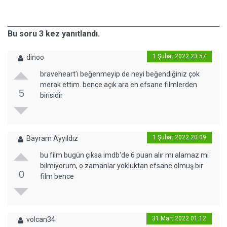
Bu soru 3 kez yanıtlandı.
1 Şubat 2022 23:57
dinoo
braveheart'ı beğenmeyip de neyi beğendiğiniz çok
merak ettim. bence açık ara en efsane filmlerden
5
birisidir
1 Şubat 2022 20:09
Bayram Ayyıldız
bu film bugün çıksa imdb'de 6 puan alır mı alamaz mı
bilmiyorum, o zamanlar yokluktan efsane olmuş bir
0
film bence
31 Mart 2022 01:12
volcan34