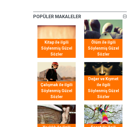
POPÜLER MAKALELER
Kitap ile ilgili
Ölüm ile ilgili
Söylenmiş Güzel
Söylenmiş Güzel
Sözler
Sözler
Değer ve Kıymet
Çalışmak ile ilgili
ile ilgili
Söylenmiş Güzel
Söylenmiş Güzel
Sözler
Sözler