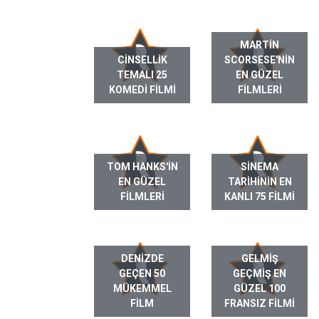
MARTIN
CINSELLIK
SCORSESE'NIN
TEMALI 25
EN GÜZEL
KOMEDI FILMI
FILMLERI
TOM HANKS'IN
SINEMA
EN GÜZEL
TARIHININ EN
FILMLERI
KANLI 75 FILMI
DENIZDE
GELMIŞ
GEÇEN 50
GEÇMIŞ EN
MÜKEMMEL
GÜZEL 100
FILM
FRANSIZ FILMI