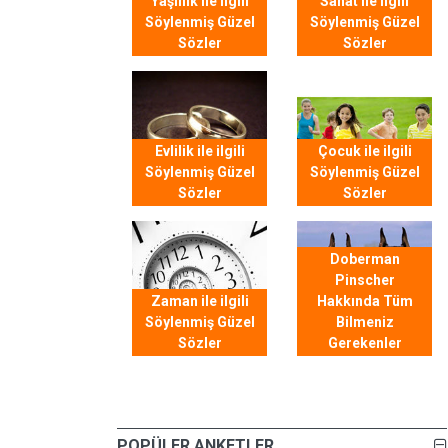
Yaşlılık ile ilgili
Sanat ile ilgili
Söylenmiş Güzel
Söylenmiş Güzel
Sözler
Sözler
Evlilik ile ilgili
Çocuk ile ilgili
Söylenmiş Güzel
Söylenmiş Güzel
Sözler
Sözler
Doberman
Pinscher
Zaman ile ilgili
Hakkında Tüm
Söylenmiş Güzel
Bilmeniz
Sözler
Gerekenler
POPÜLER ANKETLER