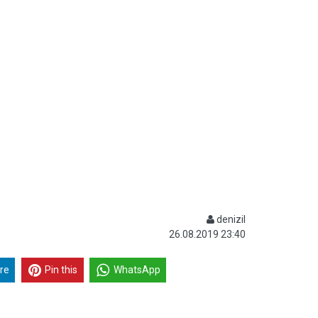
denizil
26.08.2019 23:40
re
Pin this
WhatsApp