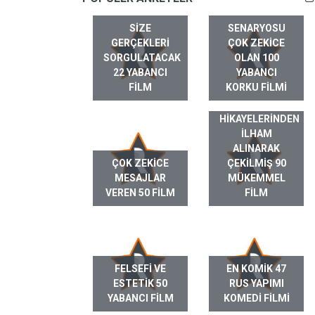
SIZE
SENARYOSU
GERÇEKLERI
ÇOK ZEKICE
SORGULATACAK
OLAN 100
22 YABANCI
YABANCI
FILM
KORKU FILMI
GERÇEK HAYAT
HIKAYELERINDEN
ILHAM
ALINARAK
ÇOK ZEKICE
ÇEKILMIŞ 90
MESAJLAR
MÜKEMMEL
VEREN 50 FILM
FILM
FELSEFI VE
EN KOMIK 47
ESTETIK 50
RUS YAPIMI
YABANCI FILM
KOMEDI FILMI