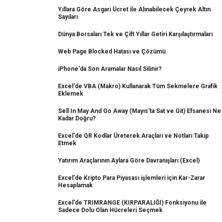
Yıllara Göre Asgari Ücret ile Alınabilecek Çeyrek Altın
Sayıları
Dünya Borsaları Tek ve Çift Yıllar Getiri Karşılaştırmaları
Web Page Blocked Hatası ve Çözümü
iPhone'da Son Aramalar Nasıl Silinir?
Excel'de VBA (Makro) Kullanarak Tüm Sekmelere Grafik
Eklemek
Sell In May And Go Away (Mayıs'ta Sat ve Git) Efsanesi Ne
Kadar Doğru?
Excel'de QR Kodlar Üreterek Araçları ve Notları Takip
Etmek
Yatırım Araçlarının Aylara Göre Davranışları (Excel)
Excel'de Kripto Para Piyasası işlemleri için Kar-Zarar
Hesaplamak
Excel'de TRIMRANGE (KIRPARALIĞI) Fonksiyonu ile
Sadece Dolu Olan Hücreleri Seçmek