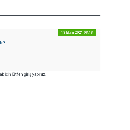
13 Ekim 2021 08:18
ir?
k için lütfen giriş yapınız.