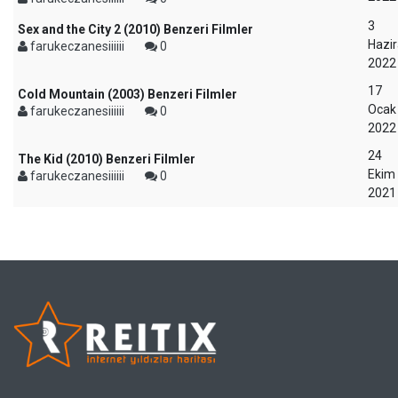
3
Sex and the City 2 (2010) Benzeri Filmler
Hazi
farukeczanesiiiiii
0
2022
17
Cold Mountain (2003) Benzeri Filmler
Ocak
farukeczanesiiiiii
0
2022
24
The Kid (2010) Benzeri Filmler
Ekim
farukeczanesiiiiii
0
2021