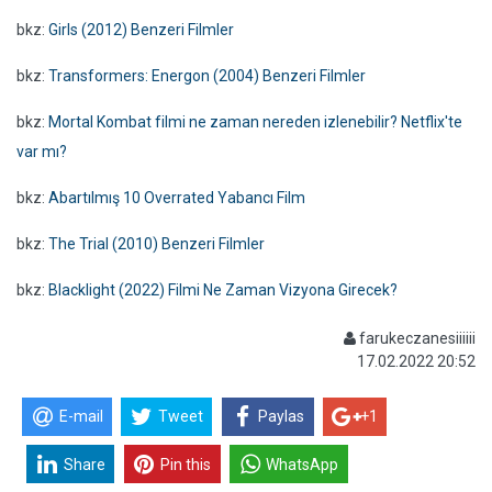
bkz:
Girls (2012) Benzeri Filmler
bkz:
Transformers: Energon (2004) Benzeri Filmler
bkz:
Mortal Kombat filmi ne zaman nereden izlenebilir? Netflix'te
var mı?
bkz:
Abartılmış 10 Overrated Yabancı Film
bkz:
The Trial (2010) Benzeri Filmler
bkz:
Blacklight (2022) Filmi Ne Zaman Vizyona Girecek?
farukeczanesiiiiii
17.02.2022 20:52
E-mail
Tweet
Paylas
+1
Share
Pin this
WhatsApp