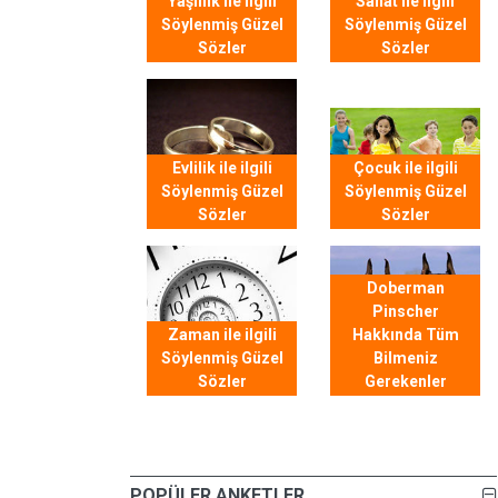
Yaşlılık ile ilgili
Sanat ile ilgili
Söylenmiş Güzel
Söylenmiş Güzel
Sözler
Sözler
Evlilik ile ilgili
Çocuk ile ilgili
Söylenmiş Güzel
Söylenmiş Güzel
Sözler
Sözler
Doberman
Pinscher
Zaman ile ilgili
Hakkında Tüm
Söylenmiş Güzel
Bilmeniz
Sözler
Gerekenler
POPÜLER ANKETLER