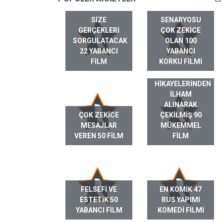
SIZE
SENARYOSU
GERÇEKLERI
ÇOK ZEKICE
SORGULATACAK
OLAN 100
22 YABANCI
YABANCI
FILM
KORKU FILMI
GERÇEK HAYAT
HIKAYELERINDEN
ILHAM
ALINARAK
ÇOK ZEKICE
ÇEKILMIŞ 90
MESAJLAR
MÜKEMMEL
VEREN 50 FILM
FILM
FELSEFI VE
EN KOMIK 47
ESTETIK 50
RUS YAPIMI
YABANCI FILM
KOMEDI FILMI