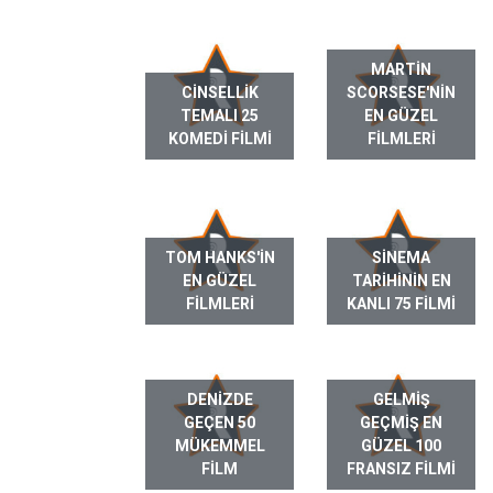
MARTIN
CINSELLIK
SCORSESE'NIN
TEMALI 25
EN GÜZEL
KOMEDI FILMI
FILMLERI
TOM HANKS'IN
SINEMA
EN GÜZEL
TARIHININ EN
FILMLERI
KANLI 75 FILMI
DENIZDE
GELMIŞ
GEÇEN 50
GEÇMIŞ EN
MÜKEMMEL
GÜZEL 100
FILM
FRANSIZ FILMI