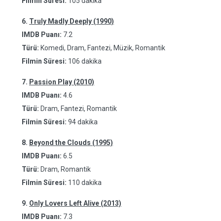
Filmin Süresi:
105 dakika
6.
Truly Madly Deeply (1990)
IMDB Puanı:
7.2
Türü:
Komedi, Dram, Fantezi, Müzik, Romantik
Filmin Süresi:
106 dakika
7.
Passion Play (2010)
IMDB Puanı:
4.6
Türü:
Dram, Fantezi, Romantik
Filmin Süresi:
94 dakika
8.
Beyond the Clouds (1995)
IMDB Puanı:
6.5
Türü:
Dram, Romantik
Filmin Süresi:
110 dakika
9.
Only Lovers Left Alive (2013)
IMDB Puanı:
7.3