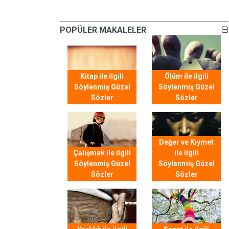
POPÜLER MAKALELER
Kitap ile ilgili
Ölüm ile ilgili
Söylenmiş Güzel
Söylenmiş Güzel
Sözler
Sözler
Değer ve Kıymet
Çalışmak ile ilgili
ile ilgili
Söylenmiş Güzel
Söylenmiş Güzel
Sözler
Sözler