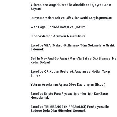
Yıllara Göre Asgari Ücret ile Alınabilecek Çeyrek Altın
Sayıları
Dünya Borsaları Tek ve Çift Yıllar Getiri Karşılaştırmaları
Web Page Blocked Hatası ve Çözümü
iPhone'da Son Aramalar Nasıl Silinir?
Excel'de VBA (Makro) Kullanarak Tüm Sekmelere Grafik
Eklemek
Sell In May And Go Away (Mayıs'ta Sat ve Git) Efsanesi Ne
Kadar Doğru?
Excel'de QR Kodlar Üreterek Araçları ve Notları Takip
Etmek
Yatırım Araçlarının Aylara Göre Davranışları (Excel)
Excel'de Kripto Para Piyasası işlemleri için Kar-Zarar
Hesaplamak
Excel'de TRIMRANGE (KIRPARALIĞI) Fonksiyonu ile
Sadece Dolu Olan Hücreleri Seçmek