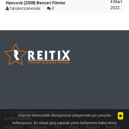
4 Mart
Hancock (2008) Benzeri Filmler
2022
farukeczanesiiiiii
0
© 2026
Reitix.com
. Tüm Hakları Saklıdır.
İnternet sitemizdeki deneyiminizi iyileştirmek için çerezler
Gizlilik politikası
kullanıyoruz. Bu siteye giriş yaparak çerez kullanımını kabul etmiş
Anasayfa
Makaleler
Giriş
Kayıt
İletişim
Reklam