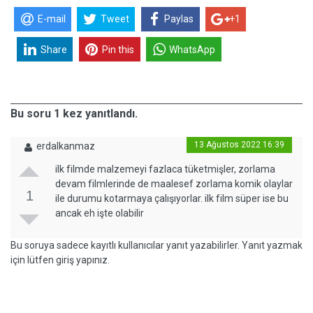
E-mail
Tweet
Paylas
+1
Share
Pin this
WhatsApp
Bu soru 1 kez yanıtlandı.
13 Ağustos 2022 16:39
erdalkanmaz
ilk filmde malzemeyi fazlaca tüketmişler, zorlama
devam filmlerinde de maalesef zorlama komik olaylar
1
ile durumu kotarmaya çalışıyorlar. ilk film süper ise bu
ancak eh işte olabilir
Bu soruya sadece kayıtlı kullanıcılar yanıt yazabilirler. Yanıt yazmak
için lütfen giriş yapınız.