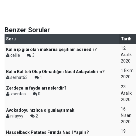
Benzer Sorular
Soru
Tarih
12
Kalın ip gibi olan makarna çeşitinin adı nedir?
Aralık
celile
3
2020
1 Ekim
Balın Kaliteli Olup Olmadığını Nasıl Anlayabilirim?
2020
serhat63
1
23
Zerdeçalın faydaları nelerdir?
Aralık
zsentas
0
2020
16
Avokadoyu hızlıca olgunlaştırmak
Nisan
nilayyy
2
2020
19
Hasselback Patates Fırında Nasıl Yapılır?