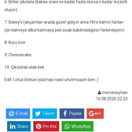
6. Bitter çikolata (kakao oranı ne kadar fazla olursa o kadar lezzetli
oluyor)
7. Bailey's (akşamları arada güzel gidiyor ama filtre kahve fanları
için kahveye alkol katmaya pek sıcak bakılmadığının farkındayım)
8. Kuru incir
9. Cheesecake
10. Çikolatalı ıslak kek
Edit: Lotus bisküvi yazmayı nasıl unutmuşum ben :)
merveseyhan
16.08.2020 22:23
E-mail
Tweet
Paylas
+1
Share
Pin this
WhatsApp