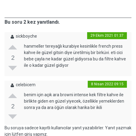
Bu soru 2 kez yanıtlandı.
29 Ekim 2021 01:37
sickboyche
hanımeller tereyağlı kurabiye kesinlikle french press
kahve ile güzel gitsin diye üretilmiş bir birküvi. eti cici
2
bebe çayla ne kadar güzel gidiyorsa bu da filtre kahve
ile o kadar güzel gidiyor
8 Nisan 2022 09:15
celebicem
benim için açık ara browni intense kek filtre kahve ile
birlikte giden en güzel yiyecek, özellikle yemeklerden
2
sonra ya da ara öğün olarak harika bir ikili
Bu soruya sadece kayıtlı kullanıcılar yanıt yazabilirler. Yanıt yazmak
için lütfen giriş yapınız.