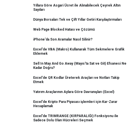
Yıllara Göre Asgari Ücret ile Alınabilecek Çeyrek Altın
Sayıları
Dünya Borsaları Tek ve Çift Yıllar Getiri Karşılaştırmaları
Web Page Blocked Hatası ve Çözümü
iPhone'da Son Aramalar Nasıl Silinir?
Excel'de VBA (Makro) Kullanarak Tüm Sekmelere Grafik
Eklemek
Sell In May And Go Away (Mayıs'ta Sat ve Git) Efsanesi Ne
Kadar Doğru?
Excel'de QR Kodlar Üreterek Araçları ve Notları Takip
Etmek
Yatırım Araçlarının Aylara Göre Davranışları (Excel)
Excel'de Kripto Para Piyasası işlemleri için Kar-Zarar
Hesaplamak
Excel'de TRIMRANGE (KIRPARALIĞI) Fonksiyonu ile
Sadece Dolu Olan Hücreleri Seçmek