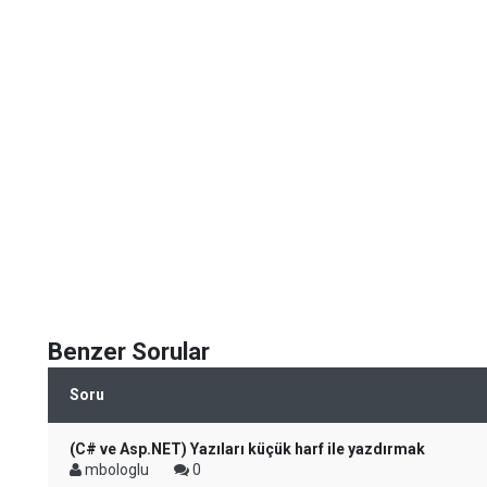
Benzer Sorular
Soru
(C# ve Asp.NET) Yazıları küçük harf ile yazdırmak
mbologlu
0