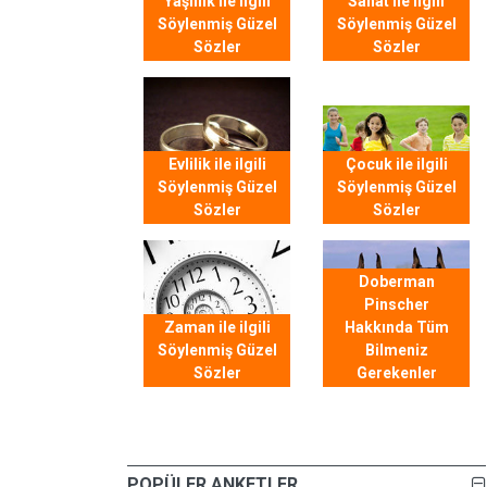
Yaşlılık ile ilgili
Sanat ile ilgili
Söylenmiş Güzel
Söylenmiş Güzel
Sözler
Sözler
Evlilik ile ilgili
Çocuk ile ilgili
Söylenmiş Güzel
Söylenmiş Güzel
Sözler
Sözler
Doberman
Pinscher
Zaman ile ilgili
Hakkında Tüm
Söylenmiş Güzel
Bilmeniz
Sözler
Gerekenler
POPÜLER ANKETLER