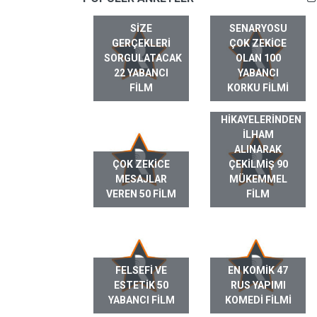
SIZE
SENARYOSU
GERÇEKLERI
ÇOK ZEKICE
SORGULATACAK
OLAN 100
22 YABANCI
YABANCI
FILM
KORKU FILMI
GERÇEK HAYAT
HIKAYELERINDEN
ILHAM
ALINARAK
ÇOK ZEKICE
ÇEKILMIŞ 90
MESAJLAR
MÜKEMMEL
VEREN 50 FILM
FILM
FELSEFI VE
EN KOMIK 47
ESTETIK 50
RUS YAPIMI
YABANCI FILM
KOMEDI FILMI