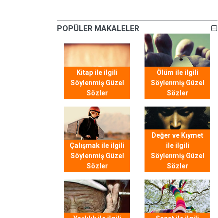
POPÜLER MAKALELER
Kitap ile ilgili
Ölüm ile ilgili
Söylenmiş Güzel
Söylenmiş Güzel
Sözler
Sözler
Değer ve Kıymet
Çalışmak ile ilgili
ile ilgili
Söylenmiş Güzel
Söylenmiş Güzel
Sözler
Sözler