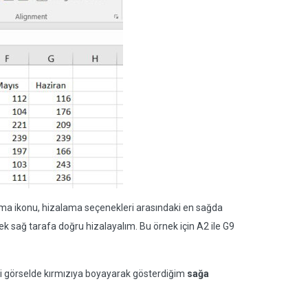
ma ikonu, hizalama seçenekleri arasındaki en sağda
k sağ tarafa doğru hizalayalım. Bu örnek için A2 ile G9
eki görselde kırmızıya boyayarak gösterdiğim
sağa