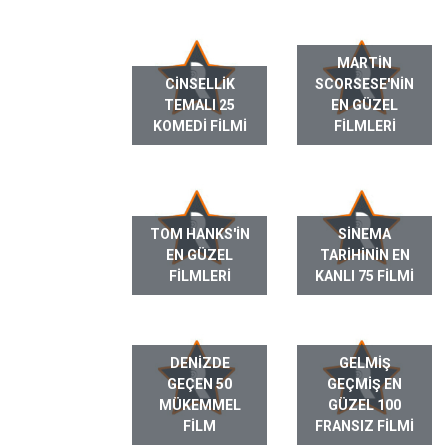
MARTIN
CINSELLIK
SCORSESE'NIN
TEMALI 25
EN GÜZEL
KOMEDI FILMI
FILMLERI
TOM HANKS'IN
SINEMA
EN GÜZEL
TARIHININ EN
FILMLERI
KANLI 75 FILMI
DENIZDE
GELMIŞ
GEÇEN 50
GEÇMIŞ EN
MÜKEMMEL
GÜZEL 100
FILM
FRANSIZ FILMI