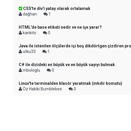
CSS'te div'i yatay olarak ortalamak
dağhan
1
HTML'de base etiketi nedir ve ne işe yarar?
kankito
0
Java ile istenilen ölçülerde içi boş dikdörtgen çizdiren p
utku33
1
C# ile dizideki en büyük ve en büyük sayıyı bulmak
mbologlu
0
Linux'te terminalden klasör yaratmak (mkdir komutu)
Öz Hakiki Bumblebee
0