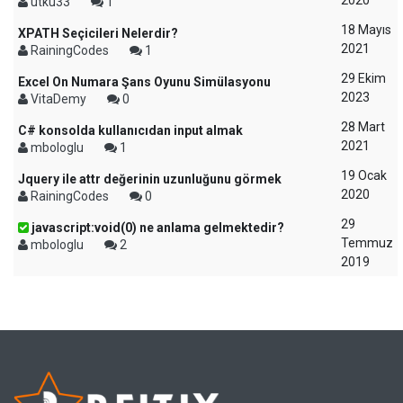
2020
utku33
1
18 Mayıs
XPATH Seçicileri Nelerdir?
2021
RainingCodes
1
29 Ekim
Excel On Numara Şans Oyunu Simülasyonu
2023
VitaDemy
0
28 Mart
C# konsolda kullanıcıdan input almak
2021
mbologlu
1
19 Ocak
Jquery ile attr değerinin uzunluğunu görmek
2020
RainingCodes
0
29
javascript:void(0) ne anlama gelmektedir?
Temmuz
mbologlu
2
2019