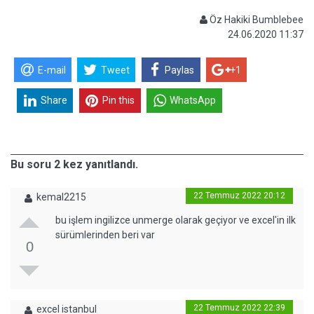
Öz Hakiki Bumblebee
24.06.2020 11:37
E-mail
Tweet
Paylas
+1
Share
Pin this
WhatsApp
Bu soru 2 kez yanıtlandı.
22 Temmuz 2022 20:12
kemal2215
bu işlem ingilizce unmerge olarak geçiyor ve excel'in ilk
sürümlerinden beri var
0
22 Temmuz 2022 22:39
excel istanbul