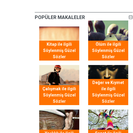
POPÜLER MAKALELER
Kitap ile ilgili
Ölüm ile ilgili
Söylenmiş Güzel
Söylenmiş Güzel
Sözler
Sözler
Değer ve Kıymet
Çalışmak ile ilgili
ile ilgili
Söylenmiş Güzel
Söylenmiş Güzel
Sözler
Sözler