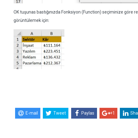
OK tuşunas bastığınızda Fonksiyon (Function) seçiminize göre refe
görüntülemek için:
E-mail
Tweet
Paylas
+1
Sha