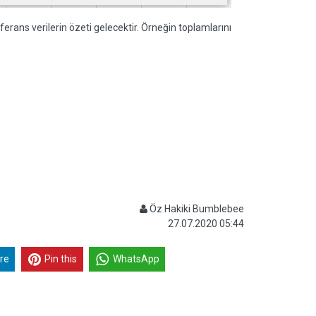
rans verilerin özeti gelecektir. Örneğin toplamlarını
Öz Hakiki Bumblebee
27.07.2020 05:44
re
Pin this
WhatsApp