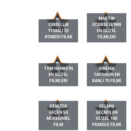
MARTIN
CINSELLIK
SCORSESE'NIN
TEMALI 25
EN GÜZEL
KOMEDI FILMI
FILMLERI
TOM HANKS'IN
SINEMA
EN GÜZEL
TARIHININ EN
FILMLERI
KANLI 75 FILMI
DENIZDE
GELMIŞ
GEÇEN 50
GEÇMIŞ EN
MÜKEMMEL
GÜZEL 100
FILM
FRANSIZ FILMI