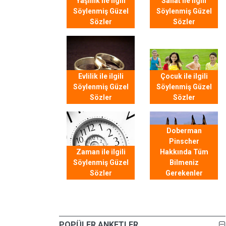
Yaşlılık ile ilgili
Sanat ile ilgili
Söylenmiş Güzel
Söylenmiş Güzel
Sözler
Sözler
Evlilik ile ilgili
Çocuk ile ilgili
Söylenmiş Güzel
Söylenmiş Güzel
Sözler
Sözler
Doberman
Pinscher
Zaman ile ilgili
Hakkında Tüm
Söylenmiş Güzel
Bilmeniz
Sözler
Gerekenler
POPÜLER ANKETLER