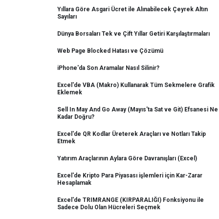
Yıllara Göre Asgari Ücret ile Alınabilecek Çeyrek Altın
Sayıları
Dünya Borsaları Tek ve Çift Yıllar Getiri Karşılaştırmaları
Web Page Blocked Hatası ve Çözümü
iPhone'da Son Aramalar Nasıl Silinir?
Excel'de VBA (Makro) Kullanarak Tüm Sekmelere Grafik
Eklemek
Sell In May And Go Away (Mayıs'ta Sat ve Git) Efsanesi Ne
Kadar Doğru?
Excel'de QR Kodlar Üreterek Araçları ve Notları Takip
Etmek
Yatırım Araçlarının Aylara Göre Davranışları (Excel)
Excel'de Kripto Para Piyasası işlemleri için Kar-Zarar
Hesaplamak
Excel'de TRIMRANGE (KIRPARALIĞI) Fonksiyonu ile
Sadece Dolu Olan Hücreleri Seçmek