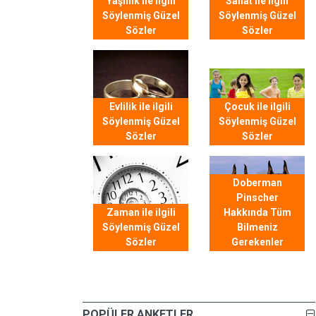
Yaşlılık ile ilgili
Sanat ile ilgili
Söylenmiş Güzel
Söylenmiş Güzel
Sözler
Sözler
Evlilik ile ilgili
Çocuk ile ilgili
Söylenmiş Güzel
Söylenmiş Güzel
Sözler
Sözler
Doberman
Pinscher
Zaman ile ilgili
Hakkında Tüm
Söylenmiş Güzel
Bilmeniz
Sözler
Gerekenler
POPÜLER ANKETLER