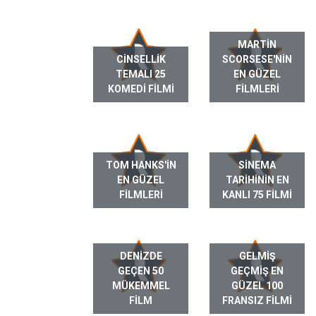
MARTIN
CINSELLIK
SCORSESE'NIN
TEMALI 25
EN GÜZEL
KOMEDI FILMI
FILMLERI
TOM HANKS'IN
SINEMA
EN GÜZEL
TARIHININ EN
FILMLERI
KANLI 75 FILMI
DENIZDE
GELMIŞ
GEÇEN 50
GEÇMIŞ EN
MÜKEMMEL
GÜZEL 100
FILM
FRANSIZ FILMI