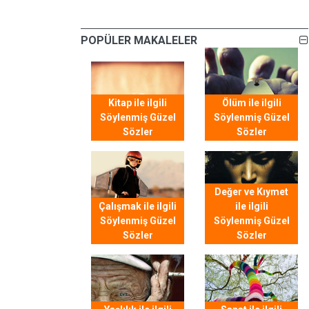
POPÜLER MAKALELER
Kitap ile ilgili
Ölüm ile ilgili
Söylenmiş Güzel
Söylenmiş Güzel
Sözler
Sözler
Değer ve Kıymet
Çalışmak ile ilgili
ile ilgili
Söylenmiş Güzel
Söylenmiş Güzel
Sözler
Sözler