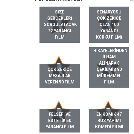
SIZE
SENARYOSU
GERÇEKLERI
ÇOK ZEKICE
SORGULATACAK
OLAN 100
22 YABANCI
YABANCI
FILM
KORKU FILMI
GERÇEK HAYAT
HIKAYELERINDEN
ILHAM
ALINARAK
ÇOK ZEKICE
ÇEKILMIŞ 90
MESAJLAR
MÜKEMMEL
VEREN 50 FILM
FILM
FELSEFI VE
EN KOMIK 47
ESTETIK 50
RUS YAPIMI
YABANCI FILM
KOMEDI FILMI